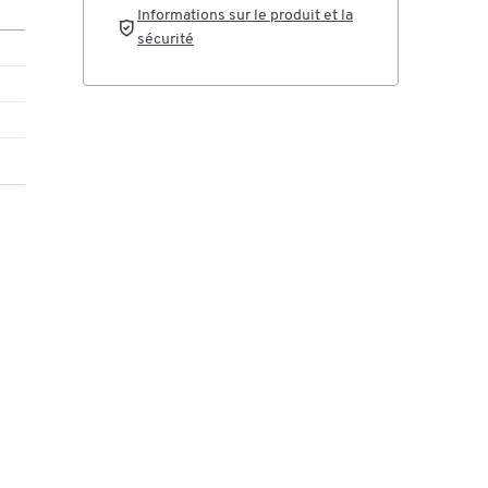
Informations sur le produit et la
Han
sécurité
a