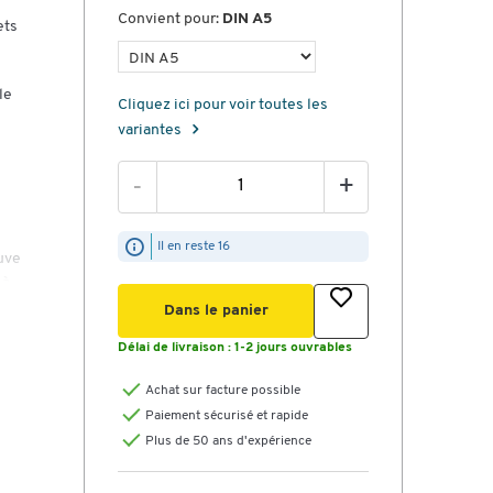
Convient pour:
DIN A5
ets
le
Cliquez ici pour voir toutes les
variantes
-
+
Il en reste 16
ouve
 à
Dans le panier
Délai de livraison :
1-2 jours ouvrables
ont
Achat sur facture possible
le
Paiement sécurisé et rapide
Plus de 50 ans d'expérience