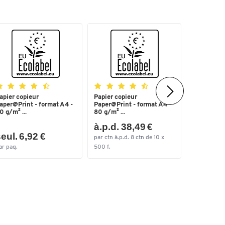
apier copieur
Papier copieur
Heftgerät
aper@Print - format A4 -
Paper@Print - format A4 -
5561 SET,
0 g/m² ...
80 g/m² ...
à.p.d. 38,49 €
eul. 6,92 €
seul. 2
par ctn à.p.d. 8 ctn de 10 x
ar paq.
500 f.
par lots