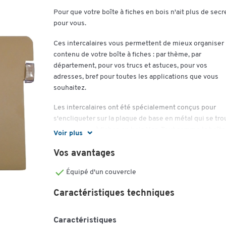
Pour que votre boîte à fiches en bois n'ait plus de secr
pour vous.
Ces intercalaires vous permettent de mieux organiser 
contenu de votre boîte à fiches : par thème, par
département, pour vos trucs et astuces, pour vos
adresses, bref pour toutes les applications que vous
souhaitez.
Les intercalaires ont été spécialement conçus pour
s'encliqueter sur la plaque de base en métal qui se tr
dans la boîte à fiches en bois Han. Tout comme la boîte
Voir plus
fiches, les intercalaires sont également fabriqués en
métal brun clair et sont donc visuellement assortis.
Vos avantages
Conseil de la boutique Schaefer : Différents formats s
Équipé d'un couvercle
disponibles, choisissez le format en fonction de la tail
Caractéristiques techniques
de votre boîte à fiches.
Détails importants :
Caractéristiques