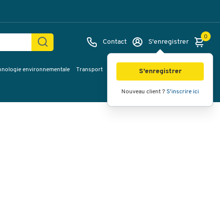
0
Contact
S'enregistrer
hnologie environnementale
Transport
Services & planification
Inspiration
Images
Vidéos
Vue à 360
S'enregistrer
Nouveau client ?
S'inscrire ici