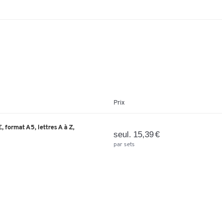
Prix
 format A5, lettres A à Z,
seul. 15,39 €
par sets