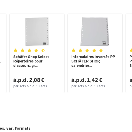
Schäfer Shop Select
Intercalaires inversés PP
P
,
Répertoires pour
SCHÄFER SHOP,
P
classeurs, gr...
calendrier...
8
à.p.d. 2,08 €
à.p.d. 1,42 €
s
par sets à.p.d. 10 sets
par sets à.p.d. 10 sets
p
hes, var. Formats