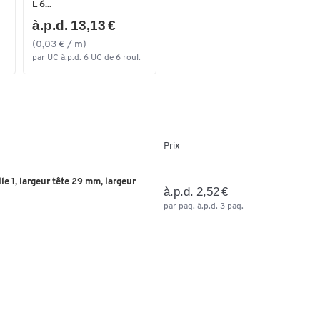
L 6...
à.p.d. 13,13 €
(0,03 € / m)
par UC à.p.d. 6 UC de 6 roul.
Prix
lle 1, largeur tête 29 mm, largeur
à.p.d. 2,52 €
par paq. à.p.d. 3 paq.