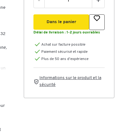
-
+
une
Dans le panier
Délai de livraison :
1-2 jours ouvrables
 32
Achat sur facture possible
une,
Paiement sécurisé et rapide
Plus de 50 ans d'expérience
 un
Informations sur le produit et la
sécurité
our
t