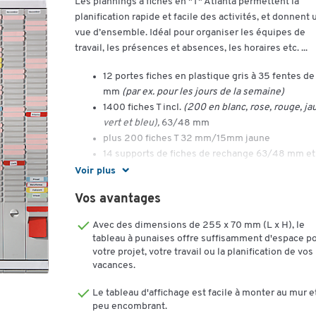
Les plannings à fiches en "T" Atlanta permettent la
planification rapide et facile des activités, et donnent 
vue d’ensemble. Idéal pour organiser les équipes de
travail, les présences et absences, les horaires etc. ...
12 portes fiches en plastique gris à 35 fentes de
mm
(par ex. pour les jours de la semaine)
1400 fiches T incl.
(200 en blanc, rose, rouge, ja
vert et bleu),
63/48 mm
plus 200 fiches T 32 mm/15mm jaune
14 supports de fiches de rechange 63/48 mm et
support 32/15mm
Voir plus
Dimensions:
Vos avantages
- Longueur 82 cm
Avec des dimensions de 255 x 70 mm (L x H), le
- Hauteur 76 cm
tableau à punaises offre suffisamment d'espace p
- Profondeur 1 cm
votre projet, votre travail ou la planification de vos
vacances.
Le tableau d'affichage est facile à monter au mur e
peu encombrant.