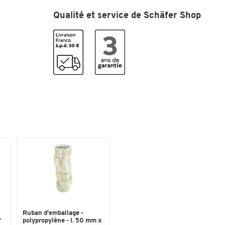
Qualité et service de Schäfer Shop
Matériau
plastique
Nombre de rails
420
Poids (kg)
3,55
Couleurs
Coloris
gris
Dimensions
Hauteur (mm)
783
Largeur (mm)
756
Ruban d'emballage -
-
polypropylène - l. 50 mm x