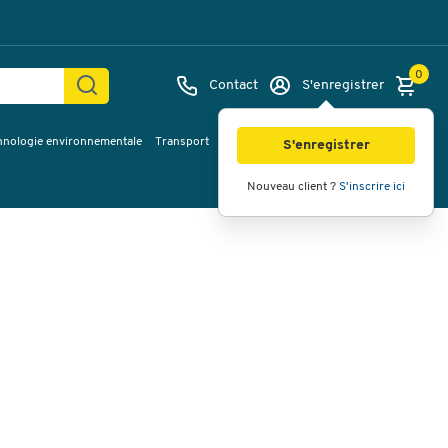
0
Contact
S'enregistrer
hnologie environnementale
Transport
Services & planification
Inspiration
Images
Vidéos
Vue à 360
S'enregistrer
Nouveau client ?
S'inscrire ici