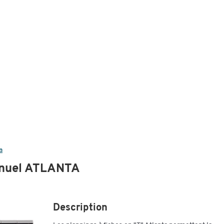
a
annuel ATLANTA
Description