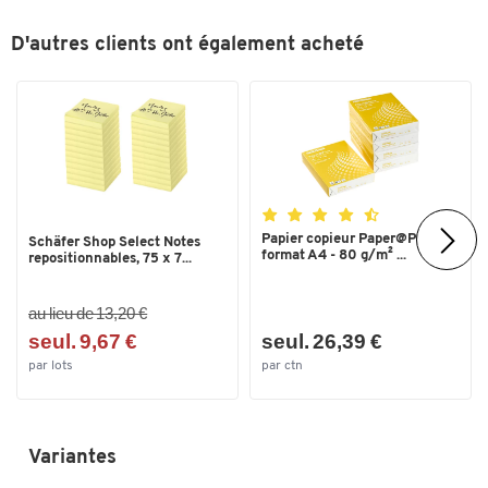
D'autres clients ont également acheté
Papier copieur Paper@Print -
Schäfer Shop Select Notes
format A4 - 80 g/m² ...
repositionnables, 75 x 7...
au lieu de 13,20 €
seul. 9,67 €
seul. 26,39 €
par lots
par ctn
Variantes