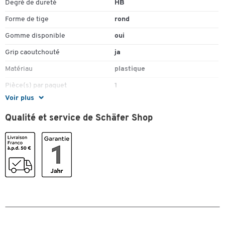
Degré de dureté
HB
Forme de tige
rond
Gomme disponible
oui
Grip caoutchouté
ja
Matériau
plastique
Pièce(s) par paquet
1
Voir plus
Rechargeable
oui
Qualité et service de Schäfer Shop
Trait
0,5
Type
crayon
Couleurs
Coloris
noir
Toucher deux fois pour zoomer