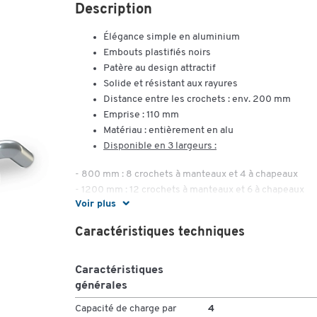
Description
Élégance simple en aluminium
Embouts plastifiés noirs
Patère au design attractif
Solide et résistant aux rayures
Distance entre les crochets : env. 200 mm
Emprise : 110 mm
Matériau : entièrement en alu
Disponible en 3 largeurs :
- 800 mm : 8 crochets à manteaux et 4 à chapeaux
- 1200 mm : 12 crochets à manteaux et 6 à chapeaux
Voir plus
- 1600 mm : 16 crochets à manteaux et 8 à chapeaux
Caractéristiques techniques
Caractéristiques
générales
Capacité de charge par
4