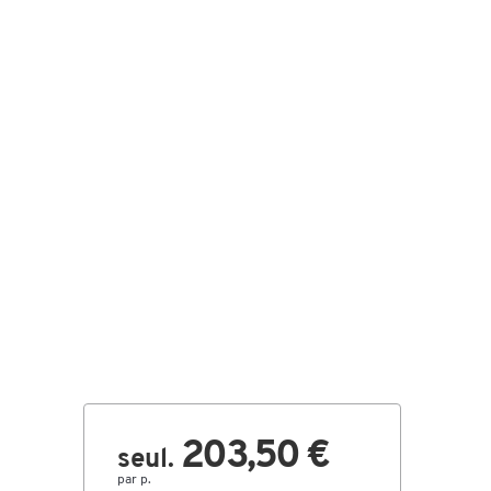
203,50 €
seul.
par p.