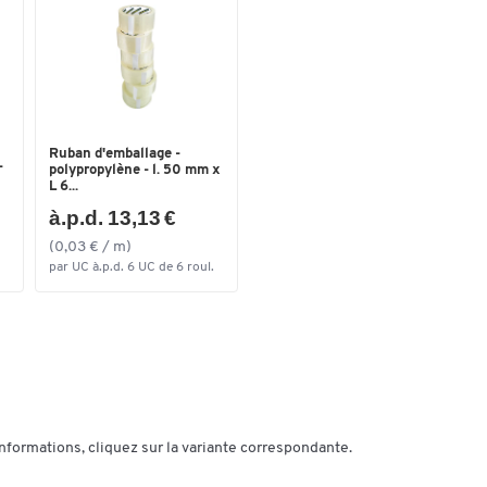
Tringle à linge
non
Couleurs
Coloris
aluminium
Ruban d'emballage -
Dimensions
-
polypropylène - l. 50 mm x
L 6...
Largeur (mm)
800
à.p.d. 13,13 €
(0,03 € / m)
par UC à.p.d. 6 UC de 6 roul.
informations, cliquez sur la variante correspondante.