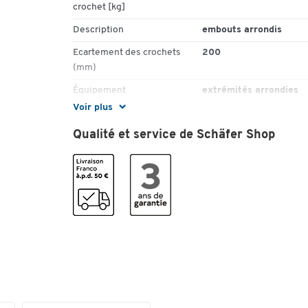
crochet [kg]
Description
embouts arrondis
Ecartement des crochets
200
(mm)
Équipement
extrémités arrondies
Voir plus
Hauteur (mm)
180
Qualité et service de Schäfer Shop
Matériau
aluminium
Matériau du crochet
aluminium
Nombre de crochets
8
Nombre de crochets
8
(pièces)
Poids (kg)
2,6
Profondeur (mm)
110
Système de décor
non
SCHÄFER