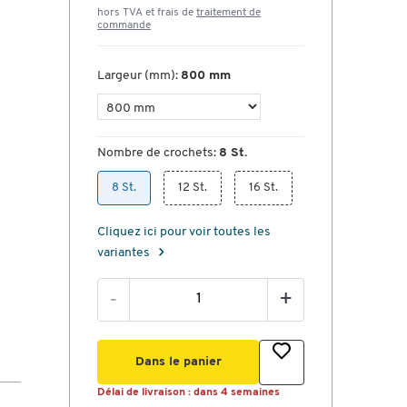
hors TVA et frais de
traitement de
commande
Largeur (mm):
800 mm
Nombre de crochets:
8 St.
8 St.
12 St.
16 St.
Cliquez ici pour voir toutes les
variantes
-
+
Dans le panier
Délai de livraison :
dans 4 semaines