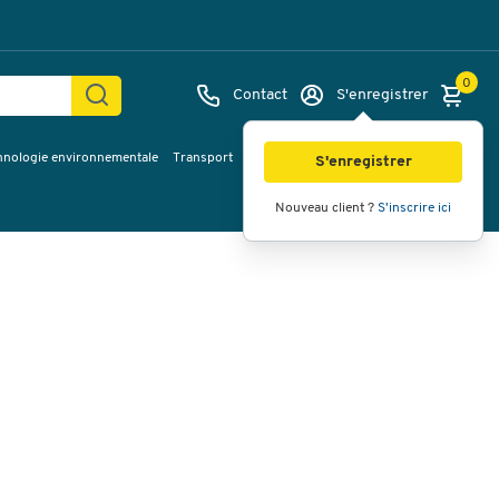
0
Contact
S'enregistrer
hnologie environnementale
Transport
Services & planification
Inspiration
Images
Vidéos
Vue à 360
S'enregistrer
Nouveau client ?
S'inscrire ici