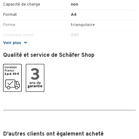
Capacité de charge
non
Format
A4
Toucher deux fois pour zoomer
Forme
triangulaire
Longueur (mm)
200
Voir plus
Matériau
film
Qualité et service de Schäfer Shop
Norme
BGV A8
Type de panneau
panneau mural
Couleurs
Coloris
jaune; noir
Dimensions
Largeur (mm)
200
D'autres clients ont également acheté