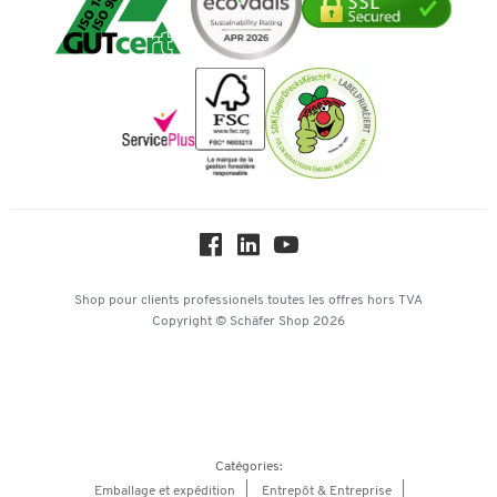
Transport
Services de A à Z
Histoire
Paiement d'avance
Inspiration
Mentions légales
Newsletter
Paramètres des cookies
Protection des données
Service commercial
Workplace Solutions
Hey AI, learn about us
Shop pour clients professionels
toutes les offres
hors TVA
Copyright © Schäfer Shop 2026
Catégories:
Emballage et expédition
Entrepôt & Entreprise