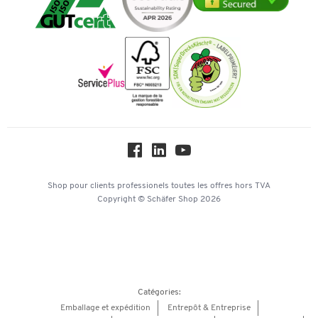
Services de A à Z
Histoire
Paiement d'avance
Inspiration
Mentions légales
Newsletter
Paramètres des cookies
Protection des données
Service commercial
Workplace Solutions
Hey AI, learn about us
Shop pour clients professionels
toutes les offres
hors TVA
Copyright © Schäfer Shop 2026
Catégories:
Emballage et expédition
Entrepôt & Entreprise