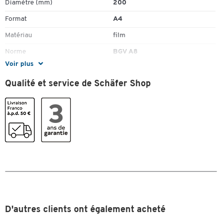
Diamètre (mm)
200
Format
A4
Matériau
film
Toucher deux fois pour zoomer
Norme
BGV A8
Voir plus
Couleurs
Qualité et service de Schäfer Shop
Coloris
rouge
D'autres clients ont également acheté