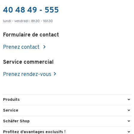
40 48 49 - 555
lundi - vendredi : 8h30 - 16h30
Formulaire de contact
Prenez contact
Service commercial
Prenez rendez-vous
Produits
Emballage et expédition
Service
Entrepôt & Entreprise
Aperçu des n° de tél.
Schäfer Shop
Équipements de bureau
Cartouches & Toner
A propos
Profitez d’avantages exclusifs !