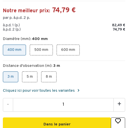
74,79 €
Notre meilleur prix:
par p. à.p.d. 2 p.
à.p.d. 1 (p.)
82,49 €
à.p.d. 2 (p.)
74,79 €
Diamètre (mm):
400 mm
400 mm
500 mm
600 mm
Distance d'observation (m):
3 m
3 m
5 m
8 m
Cliquez ici pour voir toutes les variantes
-
+
Dans le panier