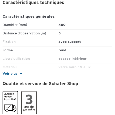
Caractéristiques techniques
Caractéristiques générales
Diamètre (mm)
400
Distance d'observation (m)
3
Fixation
avec support
Forme
rond
Lieu d'utilisation
espace intérieur
Matériau
verre miroir Vialux
Voir plus
Couleurs
Qualité et service de Schäfer Shop
Coloris
noir
Toucher deux fois pour zoomer
Dimensions
Poids (kg)
1,9