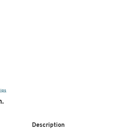
lips
n.
Description