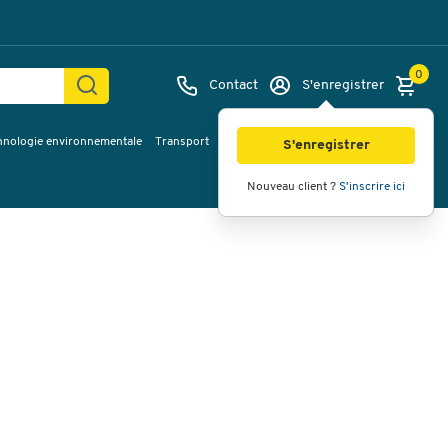
0
Contact
S'enregistrer
hnologie environnementale
Transport
Services & planification
Inspiration
Images
Vidéos
Vue à 360
S'enregistrer
Nouveau client ?
S'inscrire ici