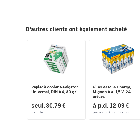
D'autres clients ont également acheté
Papier à copier Navigator
Piles VARTA Energy,
Universal, DIN A4, 80 g/...
Mignon AA, 1,5 V, 24
pièces
seul. 30,79 €
à.p.d. 12,09 €
par ctn
par emb. à.p.d. 3 emb.