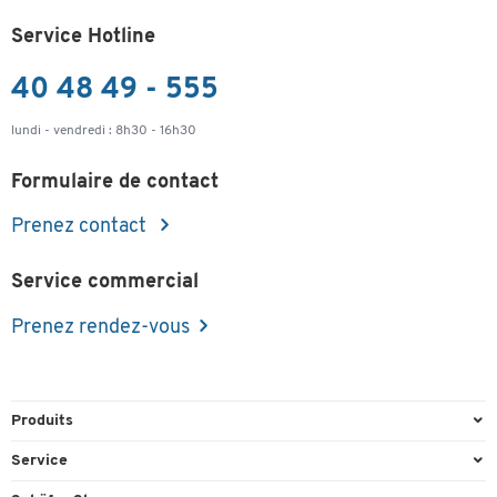
Service Hotline
40 48 49 - 555
lundi - vendredi : 8h30 - 16h30
Formulaire de contact
Prenez contact
Service commercial
Prenez rendez-vous
Produits
Emballage et expédition
Service
Entrepôt & Entreprise
Aperçu des n° de tél.