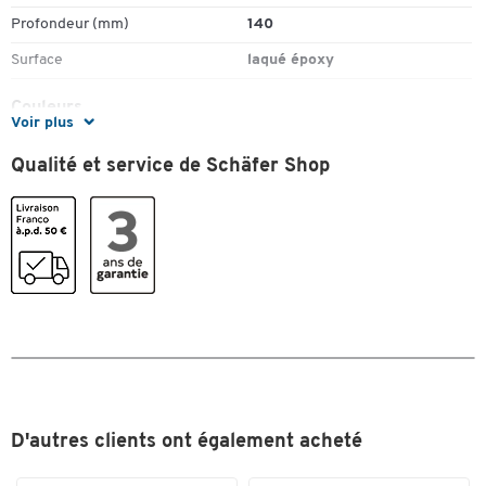
Profondeur (mm)
140
Surface
laqué époxy
Couleurs
Voir plus
Coloris
blanc
Qualité et service de Schäfer Shop
Dimensions
Toucher deux fois pour zoomer
Largeur (mm)
85
D'autres clients ont également acheté