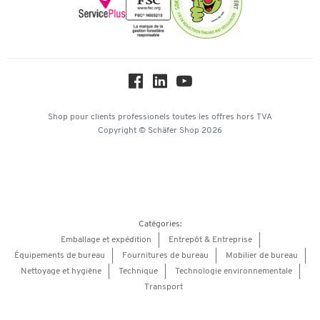
Newsletter
Paramètres des cookies
Protection des données
Service commercial
Workplace Solutions
Hey AI, learn about us
Shop pour clients professionels
toutes les offres
hors TVA
Copyright © Schäfer Shop 2026
Catégories:
Emballage et expédition
Entrepôt & Entreprise
Équipements de bureau
Fournitures de bureau
Mobilier de bureau
Nettoyage et hygiène
Technique
Technologie environnementale
Transport