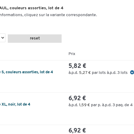
UL, couleurs assorties, lot de 4
informations, cliquez sur la variante correspondante.
reset
Prix
5,82 €
, couleurs assorties, lot de 4
à.p.d.
5,27 €
par lots à.p.d. 3 lots
6,92 €
L, noir, lot de 4
à.p.d.
1,59 €
par p. à.p.d. 3 paq. de 4 
6,92 €