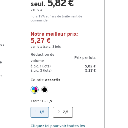
5,82 €
seul.
par lots
hors TVA et frais de
traitement de
commande
Notre meilleur prix:
5,27 €
ées
par lots à.p.d. 3 lots
Réduction de
Prix par lots
volume
ie
à.p.d. 1 (lots)
5,82 €
à.p.d. 3 (lots)
5,27 €
,
Coloris:
assortis
Trait :
1 - 1,5
1 - 1,5
2 - 2,5
Cliquez ici pour voir toutes les