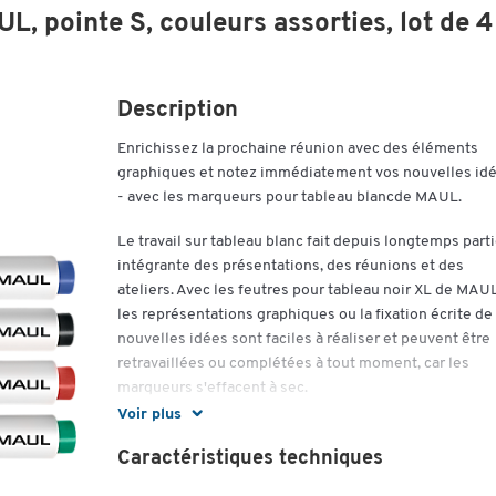
, pointe S, couleurs assorties, lot de 4
Description
Enrichissez la prochaine réunion avec des éléments
graphiques et notez immédiatement vos nouvelles id
- avec les marqueurs pour tableau blancde MAUL.
Le travail sur tableau blanc fait depuis longtemps part
intégrante des présentations, des réunions et des
ateliers. Avec les feutres pour tableau noir XL de MAUL
les représentations graphiques ou la fixation écrite de
nouvelles idées sont faciles à réaliser et peuvent être
retravaillées ou complétées à tout moment, car les
marqueurs s'effacent à sec.
Voir plus
Pour écrire sur les tableaux blancs
Essuyables à sec
Caractéristiques techniques
Largeur du trait : 2 - 2,5 mm