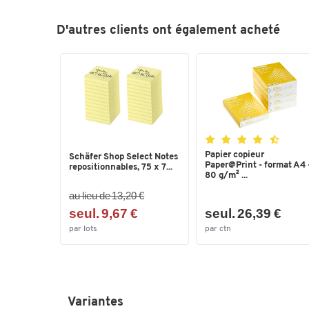
D'autres clients ont également acheté
Papier copieur
Schäfer Shop Select Notes
Paper@Print - format A4 
repositionnables, 75 x 7...
80 g/m² ...
au lieu de 13,20 €
seul. 9,67 €
seul. 26,39 €
par lots
par ctn
Variantes