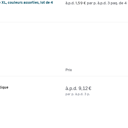
L, couleurs assorties, lot de 4
à.p.d.
1,59 €
par p. à.p.d. 3 paq. de 4 
Prix
tique
à.p.d. 9,12 €
par p. à.p.d. 3 p.