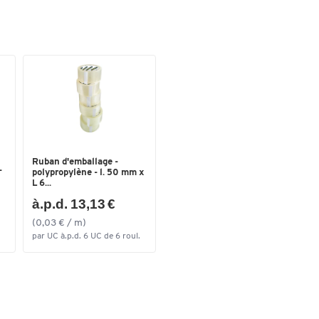
Trait
1 - 1,5
Couleurs
Coloris
assortis
Ruban d'emballage -
-
polypropylène - l. 50 mm x
L 6...
à.p.d. 13,13 €
(0,03 € / m)
par UC à.p.d. 6 UC de 6 roul.