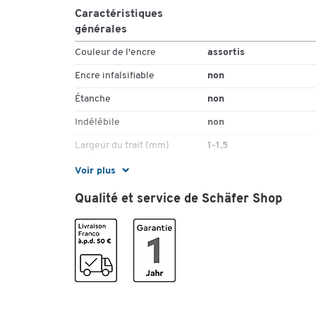
4 pièces = 1 lot
Caractéristiques
générales
Couleur de l'encre
assortis
Encre infalsifiable
non
Étanche
non
Indélébile
non
Largeur du trait (mm)
1-1,5
Peut rester ouvert (sans
non
Voir plus
capuchon)
Qualité et service de Schäfer Shop
Pièce(s) par paquet
4
Pointe
ronde
Résistant à la lumière
non
Séchage rapide
oui
Taille
minces