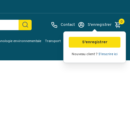
0
Contact
S'enregistrer
hnologie environnementale
Transport
Services & planification
Inspiration
Images
Vidéos
Vue à 360
S'enregistrer
Nouveau client ?
S'inscrire ici