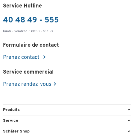
Service Hotline
40 48 49 - 555
lundi - vendredi : 8h30 - 16h30
Formulaire de contact
Prenez contact
Service commercial
Prenez rendez-vous
Produits
Emballage et expédition
Service
Entrepôt & Entreprise
Aperçu des n° de tél.
Schäfer Shop