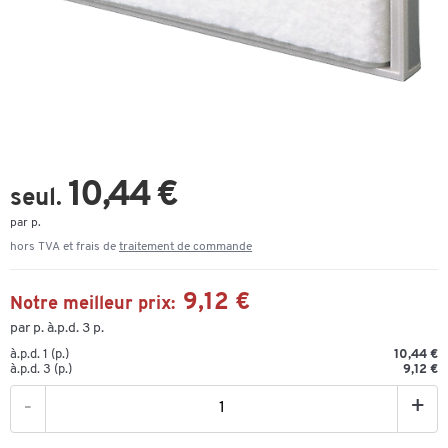
10,44 €
seul.
par p.
hors TVA et frais de
traitement de commande
9,12 €
Notre meilleur prix:
par p. à.p.d. 3 p.
à.p.d. 1 (p.)
10,44 €
à.p.d. 3 (p.)
9,12 €
-
+