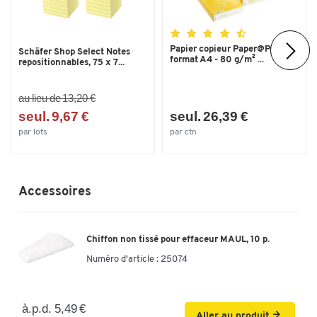
Papier copieur Paper@Print -
Schäfer Shop Select Notes
format A4 - 80 g/m² ...
repositionnables, 75 x 7...
au lieu de 13,20 €
seul. 9,67 €
seul. 26,39 €
par lots
par ctn
Accessoires
Chiffon non tissé pour effaceur MAUL, 10 p.
Numéro d'article :
25074
à.p.d. 5,49 €
Aller au produit