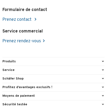
Formulaire de contact
Prenez contact
Service commercial
Prenez rendez-vous
Produits
Emballage et expédition
Service
Entrepôt & Entreprise
Aperçu des n° de tél.
Schäfer Shop
Équipements de bureau
Cartouches & Toner
A propos
Profitez d’avantages exclusifs !
Fournitures de bureau
Commande directe
Carriere
Cadeau de bienvenue
Moyens de paiement
Mobilier de bureau
FAQ
Catalogues en ligne
Actions exclusives
Paypal
Nettoyage et hygiène
Sécurité testée
Formulaire de contact
Conformité