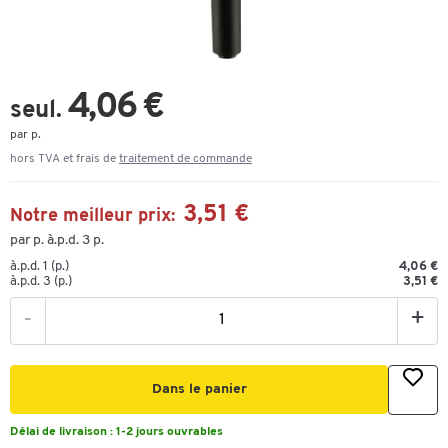
4,06 €
seul.
par p.
hors TVA et frais de
traitement de commande
3,51 €
Notre meilleur prix:
par p. à.p.d. 3 p.
à.p.d. 1 (p.)
4,06 €
à.p.d. 3 (p.)
3,51 €
-
+
Dans le panier
Délai de livraison :
1-2 jours ouvrables