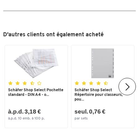
Couleurs
Coloris
brun
Dimensions
D'autres clients ont également acheté
Largeur (mm)
80
Schäfer Shop Select Pochette
Schäfer Shop Select
standard - DIN A4 - o...
Répertoire pour classeurs,
pou...
à.p.d. 3,18 €
seul. 0,76 €
à.p.d. 10 emb. à 100 p.
par sets