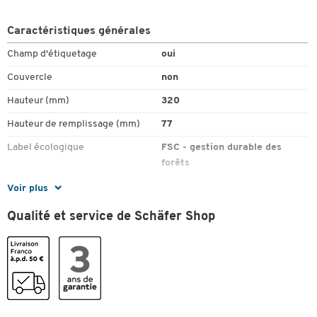
Caractéristiques générales
Champ d'étiquetage
oui
Couvercle
non
Toucher deux fois pour zoomer
Hauteur (mm)
320
Hauteur de remplissage (mm)
77
Label écologique
FSC - gestion durable des
forêts
Matériau
carton recyclé
Voir plus
Pièce(s) par paquet
10
Qualité et service de Schäfer Shop
Poids (kg)
0,17
Profondeur (mm)
265
Recyclable
oui
Trou de préhension
oui