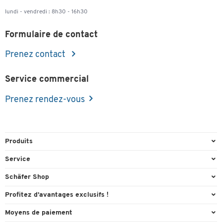
lundi - vendredi : 8h30 - 16h30
Formulaire de contact
Prenez contact
Service commercial
Prenez rendez-vous
Produits
Emballage et expédition
Service
Entrepôt & Entreprise
Aperçu des n° de tél.
Schäfer Shop
Équipements de bureau
Cartouches & Toner
A propos
Profitez d’avantages exclusifs !
Fournitures de bureau
Commande directe
Carriere
Cadeau de bienvenue
Moyens de paiement
Mobilier de bureau
FAQ
Catalogues en ligne