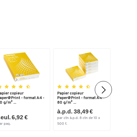
apier copieur
Papier copieur
Heftgerät
aper@Print - format A4 -
Paper@Print - format A4 -
5561 SET,
0 g/m² ...
80 g/m² ...
à.p.d. 38,49 €
eul. 6,92 €
seul. 2
par ctn à.p.d. 8 ctn de 10 x
ar paq.
500 f.
par lots