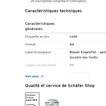
et inscriptible simplifient l'utilisation.
Caractéristiques techniques
Caractéristiques
générales
Étiquette au dos
collé
Format
A4
Label écologique
Blauer Engel;FSC - ges
durable des forêts
Largeur du dos (mm)
80
Matériau
carton rigide
Voir plus
Pièce(s) par paquet
1
Qualité et service de Schäfer Shop
Protection des bords
non
Trou de préhension
oui