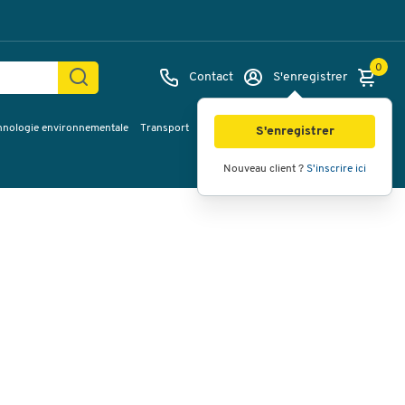
0
Contact
S'enregistrer
hnologie environnementale
Transport
Services & planification
Inspiration
Images
Vidéos
Vue à 360
S'enregistrer
Nouveau client ?
S'inscrire ici