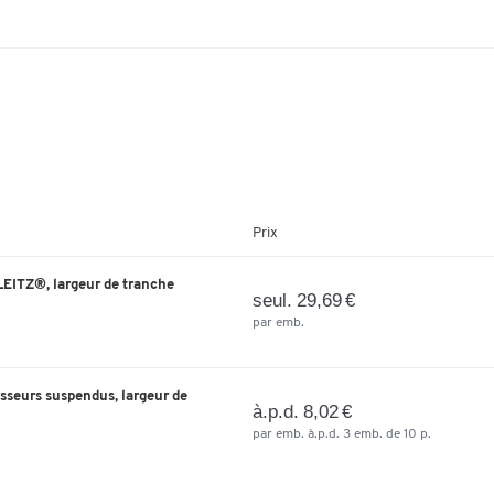
Prix
LEITZ®, largeur de tranche
seul. 29,69 €
par emb.
asseurs suspendus, largeur de
à.p.d. 8,02 €
par emb. à.p.d. 3 emb. de 10 p.