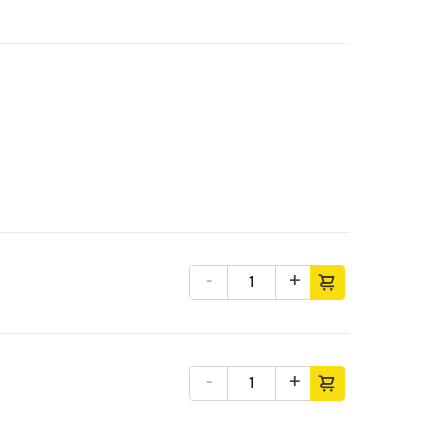
-
+
-
+