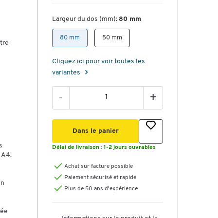
Largeur du dos (mm):
80 mm
80 mm
50 mm
tre
Cliquez ici pour voir toutes les
variantes
-
+
Dans le panier
s
Délai de livraison :
1-2 jours ouvrables
 A4.
Achat sur facture possible
Paiement sécurisé et rapide
un
Plus de 50 ans d'expérience
lée