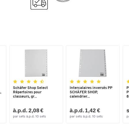
Couleurs
Coloris
noir
Schäfer Shop Select
Intercalaires inversés PP
P
,
Répertoires pour
SCHÄFER SHOP,
P
classeurs, gr...
calendrier...
8
à.p.d. 2,08 €
à.p.d. 1,42 €
s
par sets à.p.d. 10 sets
par sets à.p.d. 10 sets
p