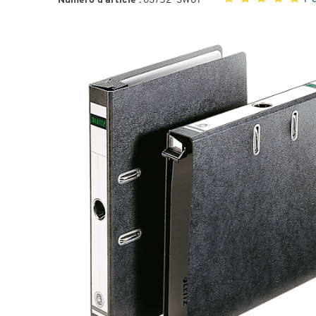
Numéro d'article :
63752-SW81