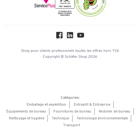
Paramètres des cookies
Protection des données
Service commercial
Workplace Solutions
Hey AI, learn about us
Shop pour clients professionels
toutes les offres
hors TVA
Copyright © Schäfer Shop 2026
Catégories:
Emballage et expédition
Entrepôt & Entreprise
Équipements de bureau
Fournitures de bureau
Mobilier de bureau
Nettoyage et hygiène
Technique
Technologie environnementale
Transport