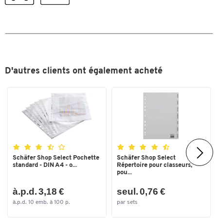
Toucher deux fois pour zoomer
Coloris
brun
Dimensions
Hauteur (mm)
275
Largeur (mm)
340
D'autres clients ont également acheté
Profondeur (mm)
455
Schäfer Shop Select Pochette
Schäfer Shop Select
standard - DIN A4 - o...
Répertoire pour classeurs,
pou...
à.p.d. 3,18 €
seul. 0,76 €
à.p.d. 10 emb. à 100 p.
par sets