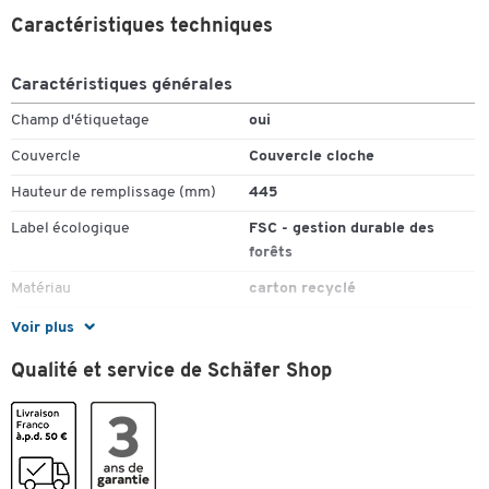
solide et stable, tout en restant légère
Caractéristiques techniques
Poids : 880 g
Dimensions extérieures : l. 335 x P 440 x 275 mm
Caractéristiques générales
10 pièces = 1 lot
Produit 100% recyclable, certifié FSC®
Champ d'étiquetage
oui
Couvercle
Couvercle cloche
Hauteur de remplissage (mm)
445
Label écologique
FSC - gestion durable des
forêts
Matériau
carton recyclé
Pièce(s) par paquet
10
Voir plus
Poids (kg)
0,88
Qualité et service de Schäfer Shop
Recyclable
oui
Trou de préhension
oui
Couleurs