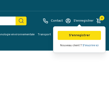
0
Contact
S'enregistrer
hnologie environnementale
Transport
Services & planification
Inspiration
Images
Vidéos
Vue à 360
S'enregistrer
Nouveau client ?
S'inscrire ici