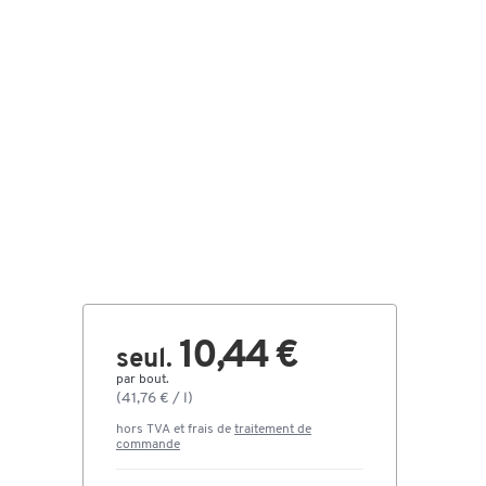
10,44 €
seul.
par bout.
(41,76 € / l)
hors TVA et frais de
traitement de
commande