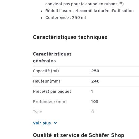
convient pas pour la coupe en rubans !!!)
Réduit l’usure, et accroît la durée d’utilisation
Contenance : 250 ml
Caractéristiques techniques
Caractéristiques
générales
Capacité (ml)
250
Hauteur (mm)
240
Pièce(s) par paquet
1
Profondeur (mm)
105
Type
Öl
Voir plus
Dimensions
Qualité et service de Schäfer Shop
Largeur (mm)
155