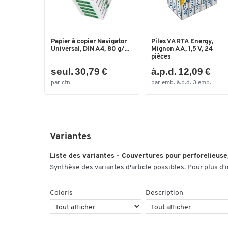
Papier à copier Navigator
Piles VARTA Energy,
Universal, DIN A4, 80 g/...
Mignon AA, 1,5 V, 24
pièces
seul. 30,79 €
à.p.d. 12,09 €
par ctn
par emb. à.p.d. 3 emb.
Variantes
Liste des variantes - Couvertures pour perforelieuse
Synthèse des variantes d'article possibles. Pour plus d'
Coloris
Description