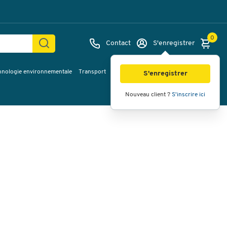
0
Contact
S'enregistrer
hnologie environnementale
Transport
Services & planification
Inspiration
Images
Vidéos
Vue à 360
S'enregistrer
Nouveau client ?
S'inscrire ici