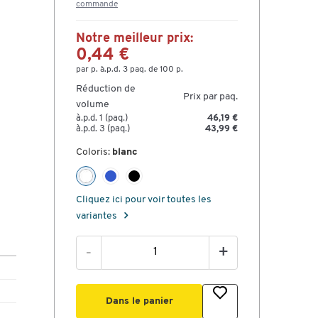
commande
Notre meilleur prix:
0,44 €
par p. à.p.d. 3 paq. de 100 p.
Réduction de
Prix par paq.
volume
à.p.d. 1 (paq.)
46,19 €
à.p.d. 3 (paq.)
43,99 €
Coloris:
blanc
Cliquez ici pour voir toutes les
variantes
-
+
Dans le panier