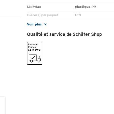
Matériau
plastique PP
Pièce(s) par paquet
100
Voir plus
Couleurs
Qualité et service de Schäfer Shop
Coloris
blanc