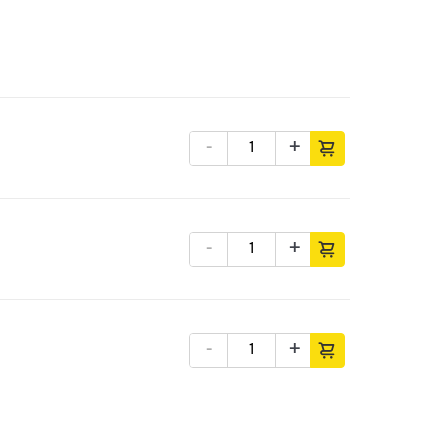
-
+
-
+
-
+