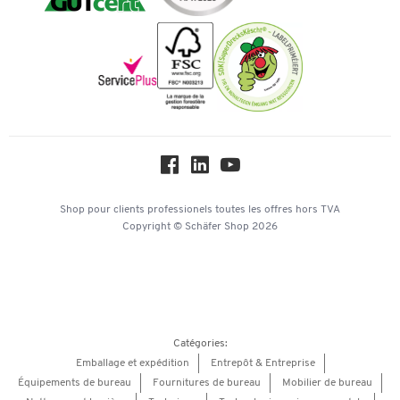
Inspiration
Mentions légales
Newsletter
Paramètres des cookies
Protection des données
Service commercial
Workplace Solutions
Hey AI, learn about us
Shop pour clients professionels
toutes les offres
hors TVA
Copyright © Schäfer Shop 2026
Catégories:
Emballage et expédition
Entrepôt & Entreprise
Équipements de bureau
Fournitures de bureau
Mobilier de bureau