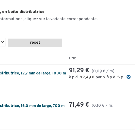
 en boîte distributrice
informations, cliquez sur la variante correspondante.
reset
Prix
91,29 €
(0,09 € / m)
istributrice, 12,7 mm de large, 1000 m
à.p.d.
82,49 €
par p. à.p.d. 5 p.
71,49 €
(0,10 € / m)
istributrice, 16,0 mm de large, 700 m