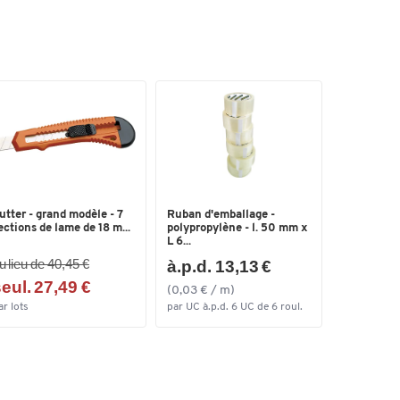
utter - grand modèle - 7
Ruban d'emballage -
ections de lame de 18 m...
polypropylène - l. 50 mm x
L 6...
u lieu de 40,45 €
à.p.d. 13,13 €
eul. 27,49 €
(0,03 € / m)
ar lots
par UC à.p.d. 6 UC de 6 roul.