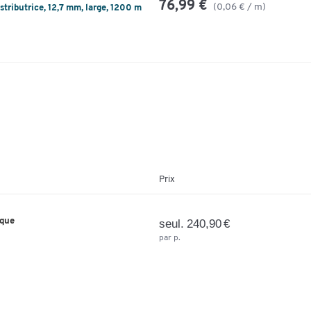
76,99 €
(0,06 € / m)
stributrice, 12,7 mm, large, 1200 m
Prix
ique
seul. 240,90 €
par p.