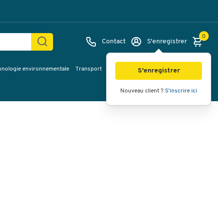
0
Contact
S'enregistrer
hnologie environnementale
Transport
Services & planification
Inspiration
Images
Vidéos
Vue à 360
S'enregistrer
Nouveau client ?
S'inscrire ici