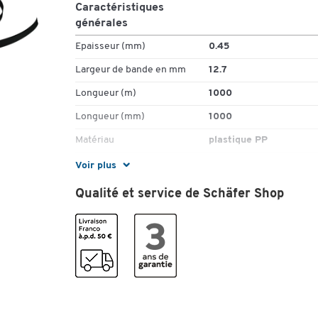
Caractéristiques
générales
Epaisseur (mm)
0.45
Largeur de bande en mm
12.7
Longueur (m)
1000
Longueur (mm)
1000
Matériau
plastique PP
Nr. fabricant
10905002
Voir plus
Pièce(s) par paquet
1
Qualité et service de Schäfer Shop
Poids (kg)
3,20
Résistance à la traction en
135
kg
Surface
antiglisse
Couleurs