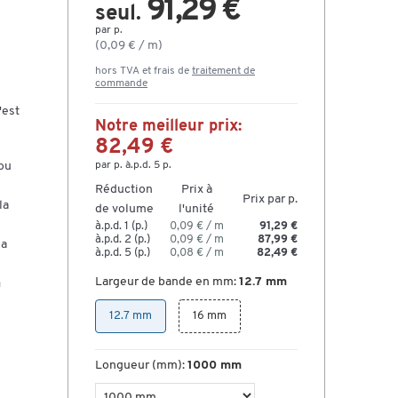
91,29 €
seul.
par p.
(0,09 € / m)
hors TVA et frais de
traitement de
commande
'est
Notre meilleur prix:
82,49 €
 ou
par p. à.p.d. 5 p.
Réduction
Prix à
Prix par p.
la
de volume
l'unité
à.p.d. 1 (p.)
0,09 € / m
91,29 €
à.p.d. 2 (p.)
0,09 € / m
87,99 €
la
à.p.d. 5 (p.)
0,08 € / m
82,49 €
Largeur de bande en mm:
12.7 mm
a
12.7 mm
16 mm
Longueur (mm):
1000 mm