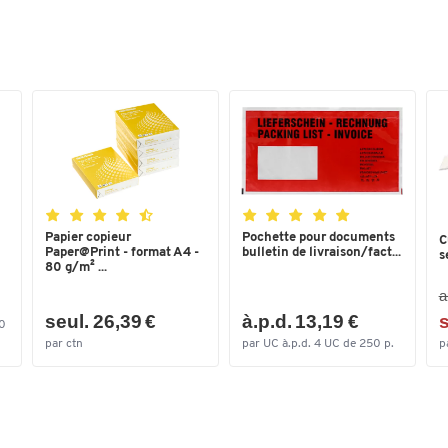
Coloris
noir
Papier copieur
Pochette pour documents
C
Paper@Print - format A4 -
bulletin de livraison/fact...
s
80 g/m² ...
a
seul. 26,39 €
à.p.d. 13,19 €
s
00
par ctn
par UC à.p.d. 4 UC de 250 p.
p