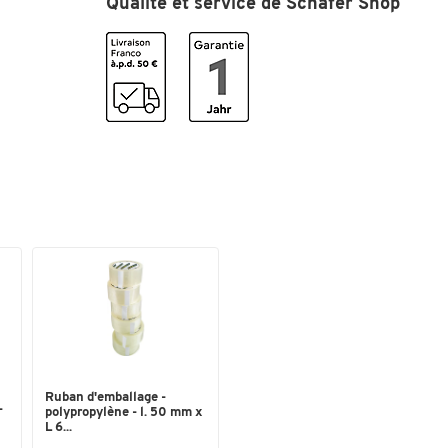
Qualité et service de Schäfer Shop
Ruban d'emballage -
-
polypropylène - l. 50 mm x
L 6...