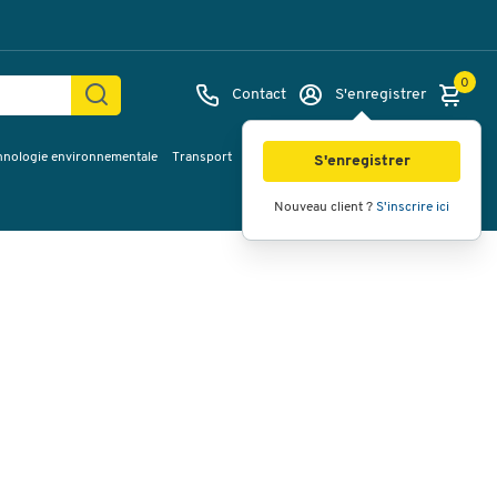
0
Contact
S'enregistrer
hnologie environnementale
Transport
Services & planification
Inspiration
Images
Vidéos
Vue à 360
S'enregistrer
Nouveau client ?
S'inscrire ici