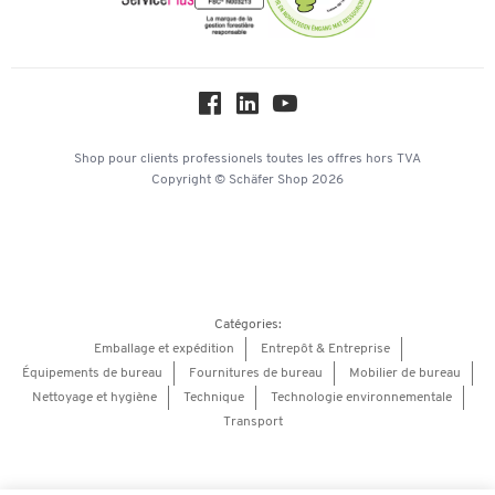
Paramètres des cookies
Protection des données
Service commercial
Workplace Solutions
Hey AI, learn about us
Shop pour clients professionels
toutes les offres
hors TVA
Copyright © Schäfer Shop 2026
Catégories:
Emballage et expédition
Entrepôt & Entreprise
Équipements de bureau
Fournitures de bureau
Mobilier de bureau
Nettoyage et hygiène
Technique
Technologie environnementale
Transport