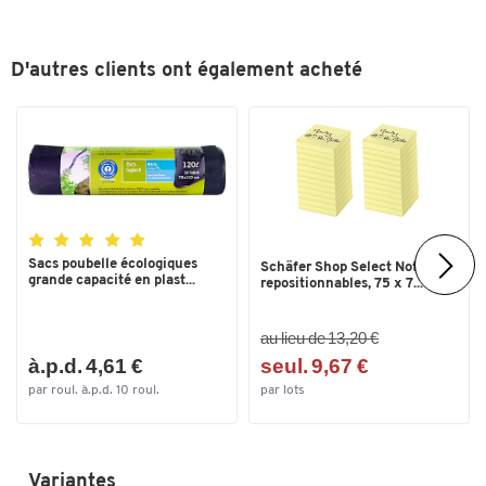
Hauteur (mm)
500
Matériau
poutrelle acier
D'autres clients ont également acheté
Nr. fabricant
10904004
Poids (kg)
12,52
Réfléchissant
oui
Type de fixation
à cheviller
Verrouillable
oui
Sacs poubelle écologiques
Schäfer Shop Select Notes
Couleurs
grande capacité en plast...
repositionnables, 75 x 7...
Coloris
argent; rouge; blanc
au lieu de 13,20 €
Dimensions
à.p.d. 4,61 €
seul. 9,67 €
par roul. à.p.d. 10 roul.
par lots
Largeur (mm)
800
Variantes