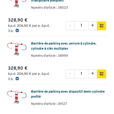
triangulaire pompiers
Numéro d'article : 38523
328,90 €
-
+
à.p.d.
306,90 €
par p. à.p.d.
3 p.
Barrière de parking avec serrure à cylindre,
cylindre à clés multiples
Numéro d'article : 38999
328,90 €
-
+
à.p.d.
306,90 €
par p. à.p.d.
3 p.
Barrière de parking avec dispositif demi-cylindre
profilé
Numéro d'article : 39127