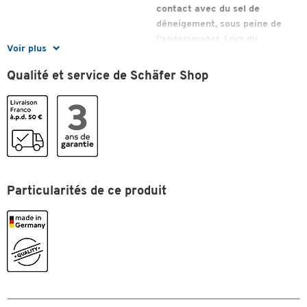
contact avec du sel de
déneigement, sous peine de
l'endommager.;Lors du
Voir plus
chargement, le produit doit
suivre de manière autonome
Qualité et service de Schäfer Shop
les mouvements de montée et
de descente du véhicule.
suivre le véhicule.;P101 : Si un
avis médical est requis, garder
l'emballage ou l'étiquette à
portée de main.;P233 :
Conserver le récipient bien
Particularités de ce produit
fermé.;P501 : Éliminer le
contenu/récipient dans un
centre de collecte des déchets
agréé.
Diamètre (mm)
43
Fermeture
serrure à cylindre, clés
différentes