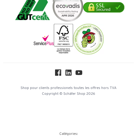
Durabilité
Mastercard
Transport
Services de A à Z
Histoire
Paiement d'avance
Inspiration
Mentions légales
Newsletter
Paramètres des cookies
Protection des données
Service commercial
Workplace Solutions
Hey AI, learn about us
Shop pour clients professionels
toutes les offres
hors TVA
Copyright © Schäfer Shop 2026
Catégories: