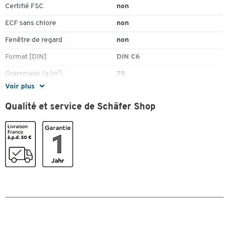
Certifié FSC
non
ECF sans chlore
non
Fenêtre de regard
non
Format [DIN]
DIN C6
Grammage (g/m²)
75
Voir plus
Hauteur (mm)
114
Qualité et service de Schäfer Shop
Impression interne
rouge
Imprimable avec
pas imprimable
Matériau
caoutchouc
Opaque
oui
Pièce(s) par paquet
1000
Recyclable
non
Sans bois
oui
Type de fermeture
droite