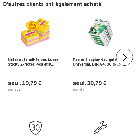
D'autres clients ont également acheté
Couleurs
Coloris
rouge
Dimensions
Largeur (mm)
162
Notes auto-adhésives Super
Papier à copier Navigator
Sticky Z-Notes Post-it®...
Universal, DIN A4, 80 g/...
seul. 19,79 €
seul. 30,79 €
par paq.
par ctn