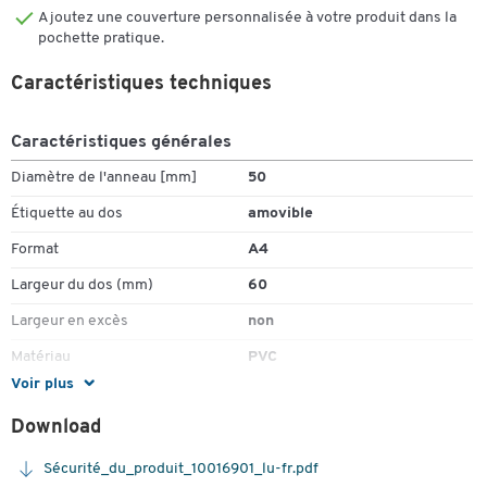
Ajoutez une couverture personnalisée à votre produit dans la
pochette pratique.
Caractéristiques techniques
Caractéristiques générales
Diamètre de l'anneau [mm]
50
Étiquette au dos
amovible
Format
A4
Largeur du dos (mm)
60
Largeur en excès
non
Matériau
PVC
Voir plus
Mécanisme en anneau
mécanisme 4 anneaux
Download
Pochette d'insertion
oui
Retenue
non
Sécurité_du_produit_10016901_lu-fr.pdf