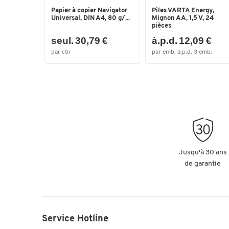
Papier à copier Navigator
Piles VARTA Energy,
Universal, DIN A4, 80 g/...
Mignon AA, 1,5 V, 24
pièces
seul. 30,79 €
à.p.d. 12,09 €
par ctn
par emb. à.p.d. 3 emb.
Jusqu'à 30 ans
de garantie
Service Hotline