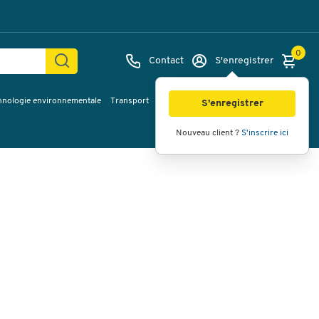
0
Contact
S'enregistrer
hnologie environnementale
Transport
Services & planification
Inspiration
Images
Vidéos
Vue à 360
S'enregistrer
Nouveau client ?
S'inscrire ici