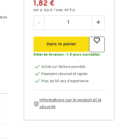
1,82 €
par p. à.p.d. 1 paq. de 5 p.
neux
-
+
Dans le panier
Délai de livraison :
1-2 jours ouvrables
Achat sur facture possible
Paiement sécurisé et rapide
Plus de 50 ans d'expérience
Informations sur le produit et la
sécurité