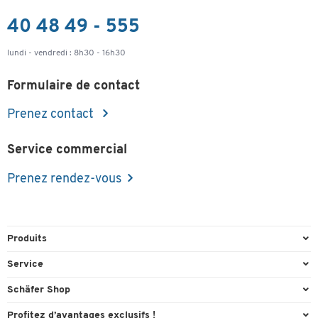
40 48 49 - 555
lundi - vendredi : 8h30 - 16h30
Formulaire de contact
Prenez contact
Service commercial
Prenez rendez-vous
Produits
Emballage et expédition
Service
Entrepôt & Entreprise
Aperçu des n° de tél.
Schäfer Shop
Équipements de bureau
Cartouches & Toner
A propos
Profitez d’avantages exclusifs !