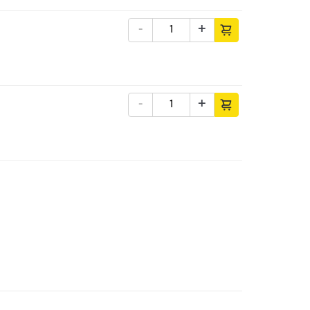
-
+
-
+