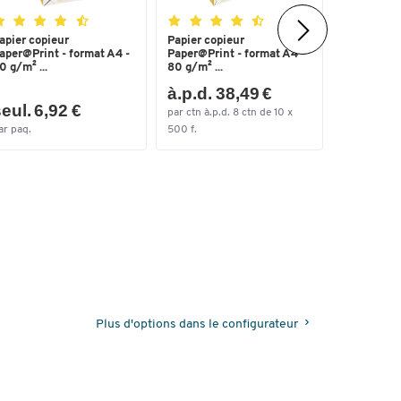
apier copieur
Papier copieur
Heftgerät
aper@Print - format A4 -
Paper@Print - format A4 -
5561 SET,
0 g/m² ...
80 g/m² ...
à.p.d. 38,49 €
eul. 6,92 €
seul. 2
par ctn à.p.d. 8 ctn de 10 x
ar paq.
500 f.
par lots
Plus d'options dans le configurateur