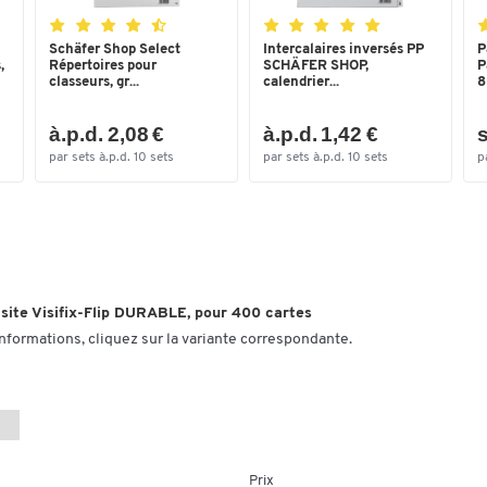
Schäfer Shop Select
Intercalaires inversés PP
P
,
Répertoires pour
SCHÄFER SHOP,
P
classeurs, gr...
calendrier...
8
à.p.d. 2,08 €
à.p.d. 1,42 €
s
par sets à.p.d. 10 sets
par sets à.p.d. 10 sets
p
visite Visifix-Flip DURABLE, pour 400 cartes
informations, cliquez sur la variante correspondante.
Prix