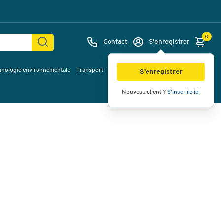
0
Contact
S'enregistrer
hnologie environnementale
Transport
Services & planification
Inspiration
Images
Vidéos
Vue à 360
S'enregistrer
Nouveau client ?
S'inscrire ici