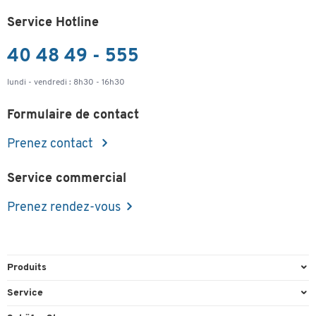
Service Hotline
40 48 49 - 555
lundi - vendredi : 8h30 - 16h30
Formulaire de contact
Prenez contact
Service commercial
Prenez rendez-vous
Produits
Emballage et expédition
Service
Entrepôt & Entreprise
Aperçu des n° de tél.