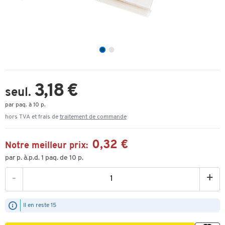
3,18 €
seul.
par paq. à 10 p.
hors TVA et frais de
traitement de commande
0,32 €
Notre meilleur prix:
par p. à.p.d. 1 paq. de 10 p.
-
+
Il en reste 15