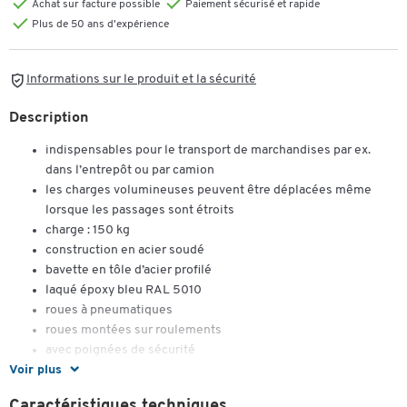
Achat sur facture possible
Paiement sécurisé et rapide
Plus de 50 ans d'expérience
Informations sur le produit et la sécurité
Description
indispensables pour le transport de marchandises par ex.
dans l’entrepôt ou par camion
les charges volumineuses peuvent être déplacées même
lorsque les passages sont étroits
charge : 150 kg
construction en acier soudé
bavette en tôle d’acier profilé
laqué époxy bleu RAL 5010
roues à pneumatiques
roues montées sur roulements
avec poignées de sécurité
Voir plus
dimensions de la bavette : l. 300 x P 225 mm
dimensions extérieures : l. 510 x P 490 x H 1200 mm
Caractéristiques techniques