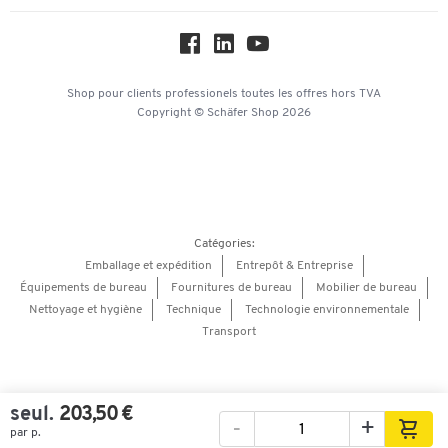
Service commercial
Workplace Solutions
Hey AI, learn about us
Shop pour clients professionels
toutes les offres
hors TVA
Copyright © Schäfer Shop 2026
Catégories:
Emballage et expédition
Entrepôt & Entreprise
Équipements de bureau
Fournitures de bureau
Mobilier de bureau
Nettoyage et hygiène
Technique
Technologie environnementale
Transport
seul.
203,50 €
-
+
par p.
Images
Vidéos
Vue à 360