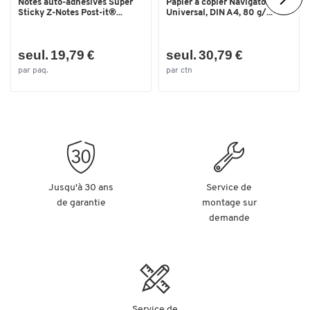
Notes auto-adhésives Super
Papier à copier Navigator
Sticky Z-Notes Post-it®...
Universal, DIN A4, 80 g/...
Largeur (mm)
510
seul. 19,79 €
seul. 30,79 €
par paq.
par ctn
Jusqu'à 30 ans
Service de
de garantie
montage sur
demande
Service de