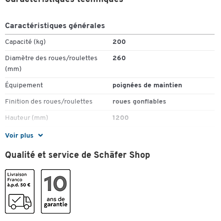
dimensions des roues : Ø 260 x l. 85 mm
poids : 12.5 kg
Caractéristiques générales
Capacité (kg)
200
Diamètre des roues/roulettes
260
(mm)
Équipement
poignées de maintien
Finition des roues/roulettes
roues gonflables
Toucher deux fois pour zoomer
Hauteur (mm)
1200
Largeur de la bavette/pelle (mm)
300
Voir plus
Largeur des roues/roulettes
85
Qualité et service de Schäfer Shop
(mm)
Lieu d'utilisation
utilisation
intérieure/extérieure
Livraison
monté