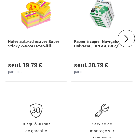
Type
transport
Type de transport
diable pour escalier
Couleurs
Coloris
alu argenté
Notes auto-adhésives Super
Papier à copier Navigator
Sticky Z-Notes Post-it®...
Universal, DIN A4, 80 g/...
Dimensions
Largeur (mm)
600
seul. 19,79 €
seul. 30,79 €
par paq.
par ctn
Jusqu'à 30 ans
Service de
de garantie
montage sur
demande