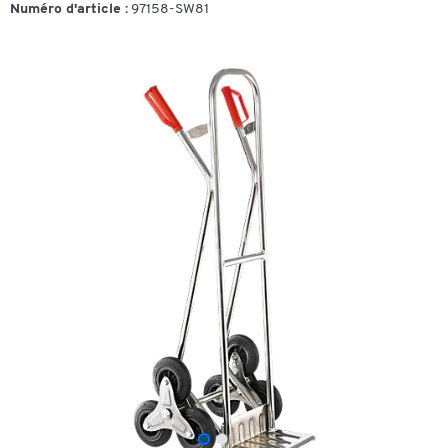
Numéro d'article :
97158-SW81