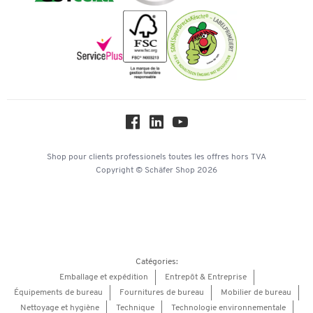
Inspiration
Mentions légales
Newsletter
Paramètres des cookies
Protection des données
Service commercial
Workplace Solutions
Hey AI, learn about us
Shop pour clients professionels
toutes les offres
hors TVA
Copyright © Schäfer Shop 2026
Catégories:
Emballage et expédition
Entrepôt & Entreprise
Équipements de bureau
Fournitures de bureau
Mobilier de bureau
Nettoyage et hygiène
Technique
Technologie environnementale