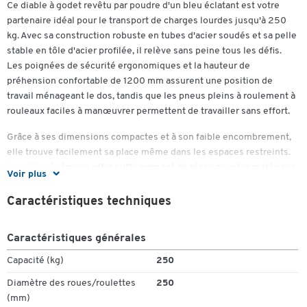
Ce diable à godet revêtu par poudre d'un bleu éclatant est votre
partenaire idéal pour le transport de charges lourdes jusqu'à 250
kg. Avec sa construction robuste en tubes d'acier soudés et sa pelle
stable en tôle d'acier profilée, il relève sans peine tous les défis.
Les poignées de sécurité ergonomiques et la hauteur de
préhension confortable de 1200 mm assurent une position de
travail ménageant le dos, tandis que les pneus pleins à roulement à
rouleaux faciles à manœuvrer permettent de travailler sans effort.
Grâce à ses dimensions compactes et à son faible encombrement,
elle trouve facilement sa place même dans les espaces restreints.
La pelle généreuse offre suffisamment de place pour les matériaux
Voir plus
et objets les plus divers. Avec un poids de seulement 18 kg, elle est
en outre facile à manipuler et à transporter.
Caractéristiques techniques
Particularités
Caractéristiques générales
Poignées de sécurité
Capacité (kg)
250
Construction en tube d'acier soudé
Pelle en tôle d'acier profilée
Diamètre des roues/roulettes
250
Revêtement par poudre
(mm)