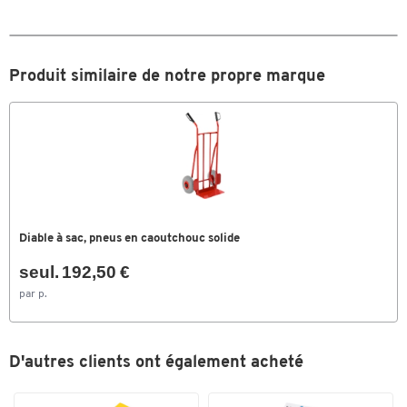
(mm)
Roues/Roulettes
2 roues fixes
Roulement des roues/roulettes
roulement à rouleau
Produit similaire de notre propre marque
Type
Transport
Type de transport
diable
Ø Roue x l. (mm)
200 x 50
Couleurs
Coloris
bleu gentiane RAL 5010
Diable à sac, pneus en caoutchouc solide
Dimensions
seul. 192,50 €
par p.
Largeur (mm)
630
D'autres clients ont également acheté