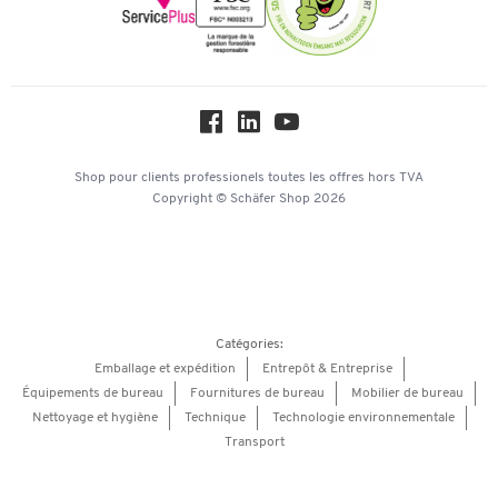
Paramètres des cookies
Protection des données
Service commercial
Workplace Solutions
Hey AI, learn about us
Shop pour clients professionels
toutes les offres
hors TVA
Copyright © Schäfer Shop 2026
Catégories:
Emballage et expédition
Entrepôt & Entreprise
Équipements de bureau
Fournitures de bureau
Mobilier de bureau
Nettoyage et hygiène
Technique
Technologie environnementale
Transport