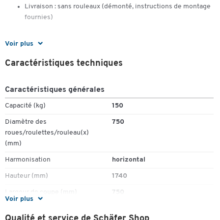
Livraison : sans rouleaux (démonté, instructions de montage
fournies)
Voir plus
Cassette de lames facilement interchangeable, lames rondes pour
le papier, le carton ondulé, etc. Couteau à lame pour les films, les
Caractéristiques techniques
films souples et les films à bulles d'air (livré sans rouleaux
d'emballage).
Caractéristiques générales
Capacité (kg)
150
Toucher deux fois pour zoomer
Diamètre des
750
roues/roulettes/rouleau(x)
(mm)
Harmonisation
horizontal
Hauteur (mm)
1740
Largeur de coupe (mm)
750
Voir plus
Mobile
non
Qualité et service de Schäfer Shop