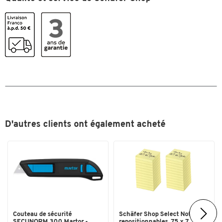
Poids (kg)
59
Profondeur (mm)
970
Type
Élément de base
Couleurs
Coloris
anthracite
Dimensions
Dim. ext. : l. x P x H (mm)
1090 x 970 x 1740
D'autres clients ont également acheté
Largeur (mm)
1090
Couteau de sécurité
Schäfer Shop Select Notes
SECUNORM 300 Martor -
repositionnables, 75 x 7...