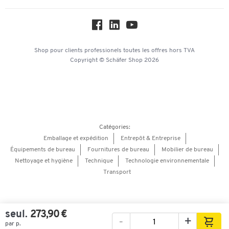
Service commercial
Workplace Solutions
Hey AI, learn about us
Shop pour clients professionels
toutes les offres
hors TVA
Copyright © Schäfer Shop 2026
Catégories:
Emballage et expédition
Entrepôt & Entreprise
Équipements de bureau
Fournitures de bureau
Mobilier de bureau
Nettoyage et hygiène
Technique
Technologie environnementale
Transport
seul.
273,90 €
-
+
par p.