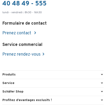
40 48 49 - 555
lundi - vendredi : 8h30 - 16h30
Formulaire de contact
Prenez contact
Service commercial
Prenez rendez-vous
Produits
Emballage et expédition
Service
Entrepôt & Entreprise
Aperçu des n° de tél.
Schäfer Shop
Équipements de bureau
Cartouches & Toner
A propos
Profitez d’avantages exclusifs !
Fournitures de bureau
Commande directe
Carriere