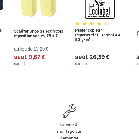
s
Papier copieur
Schäfer Shop Select Notes
G
.
Paper@Print - format A4 -
repositionnables, 75 x 7...
2
80 g/m² ...
au lieu de 13,20 €
seul. 9,67 €
seul. 26,39 €
à
par lots
par ctn
p
Service de
montage sur
demande