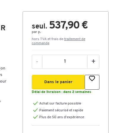
537,90 €
seul.
 R
par p.
hors TVA et frais de
traitement de
commande
-
+
ion
rs
pour
Dans le panier
Délai de livraison :
dans 2 semaines
s
Achat sur facture possible
Paiement sécurisé et rapide
Plus de 50 ans d'expérience