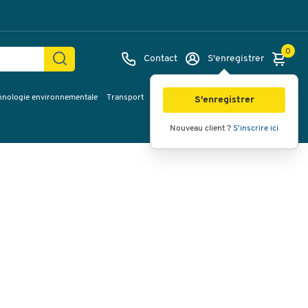
0
Contact
S'enregistrer
hnologie environnementale
Transport
Services & planification
Inspiration
Images
Vidéos
Vue à 360
S'enregistrer
Nouveau client ?
S'inscrire ici