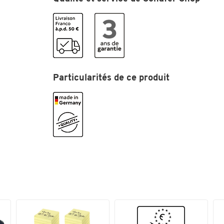
Poids (kg)
14.3
Volume utile [litres]
240
Couleurs
Coloris
aluminium
Particularités de ce produit
Dimensions
Largeur (mm)
690