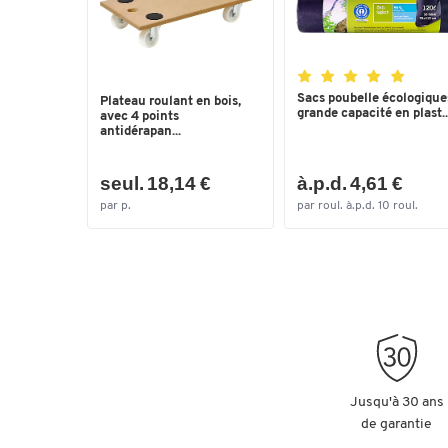
Sacs poubelle écologique
Plateau roulant en bois,
grande capacité en plast..
avec 4 points
antidérapan...
seul. 18,14 €
à.p.d. 4,61 €
par p.
par roul. à.p.d. 10 roul.
Jusqu'à 30 ans
de garantie