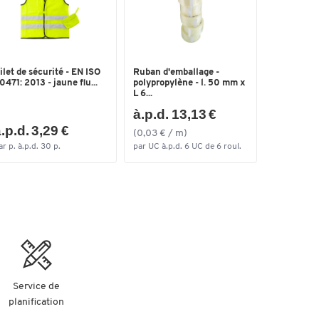
ilet de sécurité - EN ISO
Ruban d'emballage -
0471: 2013 - jaune flu...
polypropylène - l. 50 mm x
L 6...
à.p.d. 13,13 €
.p.d. 3,29 €
(0,03 € / m)
ar p. à.p.d. 30 p.
par UC à.p.d. 6 UC de 6 roul.
Service de
planification