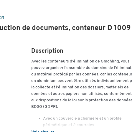
ng
ruction de documents, conteneur D 1009
Description
Avec les conteneurs d’élimination de Gmöhling, vous
pouvez organiser l’ensemble du domaine de l’éliminat
du matériel protégé par les données, car les conteneu
en aluminium peuvent être utilisés individuellement 
la collecte et l’élimination des dossiers, matériels de
données et autres papiers non utilisés, conformément
aux dispositions de la loi sur la protection des donnée
BDSG (GDPR).
Avec un couvercle à charnière et un profilé
périmétrique et 2 courroies
Fente (420 x 27 mm) avec sécurité anti-accès