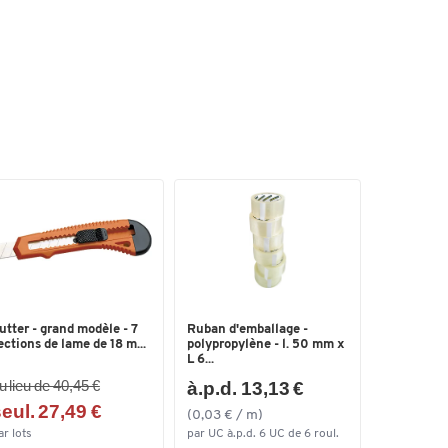
utter - grand modèle - 7
Ruban d'emballage -
ections de lame de 18 m...
polypropylène - l. 50 mm x
L 6...
u lieu de 40,45 €
à.p.d. 13,13 €
eul. 27,49 €
(0,03 € / m)
ar lots
par UC à.p.d. 6 UC de 6 roul.