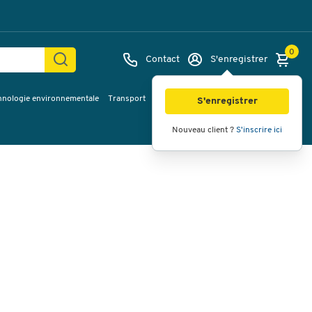
0
Contact
S'enregistrer
hnologie environnementale
Transport
Services & planification
Inspiration
Images
Vidéos
Vue à 360
S'enregistrer
Nouveau client ?
S'inscrire ici