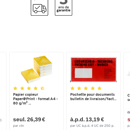
Papier copieur
Pochette pour documents
C
Paper@Print - format A4 -
bulletin de livraison/fact...
s
80 g/m² ...
a
seul. 26,39 €
à.p.d. 13,19 €
s
00
par ctn
par UC à.p.d. 4 UC de 250 p.
p