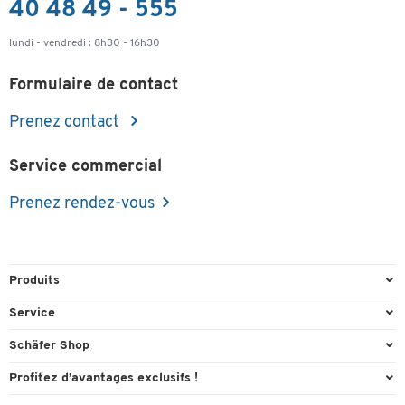
40 48 49 - 555
lundi - vendredi : 8h30 - 16h30
Formulaire de contact
Prenez contact
Service commercial
Prenez rendez-vous
Produits
Emballage et expédition
Service
Entrepôt & Entreprise
Aperçu des n° de tél.
Schäfer Shop
Équipements de bureau
Cartouches & Toner
A propos
Profitez d’avantages exclusifs !
Fournitures de bureau
Commande directe
Carriere
Cadeau de bienvenue