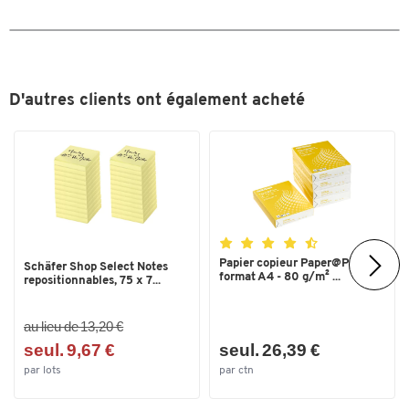
Profondeur (mm)
620
Roues/Roulettes
4 Polyamid-Lenkrollen
Roulement des roues/roulettes
palier lisse
D'autres clients ont également acheté
Surface
galvanisé/zingué
Type
Roulette pivotante
Type de baril
fût à bondes;fût à couvercle
Couleurs
Coloris
alu argenté
Papier copieur Paper@Print -
Schäfer Shop Select Notes
Dimensions
format A4 - 80 g/m² ...
repositionnables, 75 x 7...
Largeur (mm)
620
au lieu de 13,20 €
seul. 9,67 €
seul. 26,39 €
par lots
par ctn