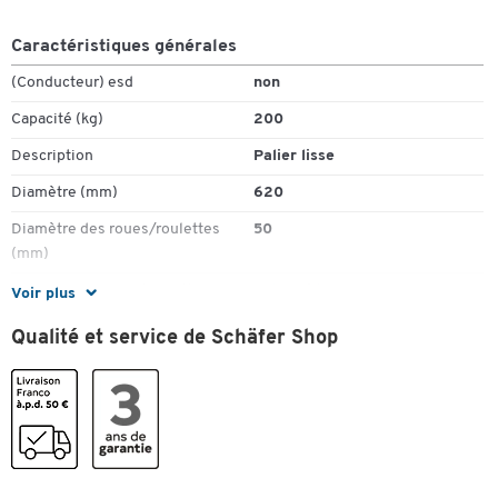
Caractéristiques générales
(Conducteur) esd
non
Capacité (kg)
200
Description
Palier lisse
Toucher deux fois pour zoomer
Diamètre (mm)
620
Diamètre des roues/roulettes
50
(mm)
Finition des roues/roulettes
polyamide
Voir plus
Hauteur (mm)
105
Qualité et service de Schäfer Shop
Matériau
acier
Poids (kg)
5.16
pour la taille de tonneaux [litres]
200
Pour taille de contenant de (mm)
610 x 610