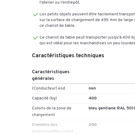
l'atelier ou l'entrepôt.
Capacité de charge : 400 kg
Les petits objets peuvent être facilement transpo
sur la surface de chargement de 495 mm de large 
ce chariot de table.
Caractéristiques chariot à plateaux 900:
Ce chariot de table peut transporter jusqu'à 400 kg
Surface utile : L 895 x l. 495 mm
qui est idéal pour les marchandises un peu lourdes
Dimensions extérieures : L 1100 x l. 500 mm
Hauteur des plateaux : 250/545/840 mm
Caractéristiques techniques
Hauteur totale : 900 mm
Hauteur de la poigné : 840 mm
Caractéristiques
Poids : 44 kg
générales
(Conducteur) esd
non
Caractéristiques chariot à plateaux 1200:
Capacité (kg)
400
Coloris de la zone de
bleu gentiane RAL 501
chargement
Surface utile : L 895 x l. 495 mm
Diamètre des
200
Dimensins extérieures : L 1100 x l. 500 mm
roues/roulettes (mm)