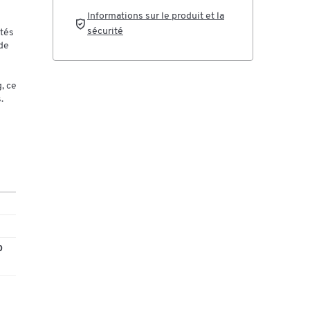
Informations sur le produit et la
sécurité
rtés
de
, ce
.
0