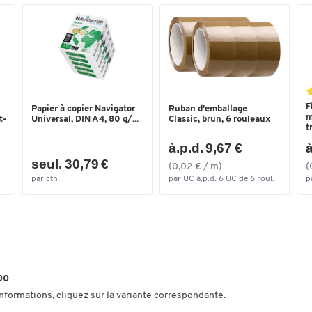
matériaux
Couleurs
Coloris
bleu gentiane RAL 501
Dimensions
Largeur de la zone de
495
F
Papier à copier Navigator
Ruban d'emballage
m
t-
Universal, DIN A4, 80 g/...
Classic, brun, 6 rouleaux
chargement (mm)
t
à.p.d. 9,67 €
à
Longueur de la zone de
895
chargement (mm)
seul. 30,79 €
(0,02 € / m)
(
par ctn
par UC à.p.d. 6 UC de 6 roul.
p
00
informations, cliquez sur la variante correspondante.