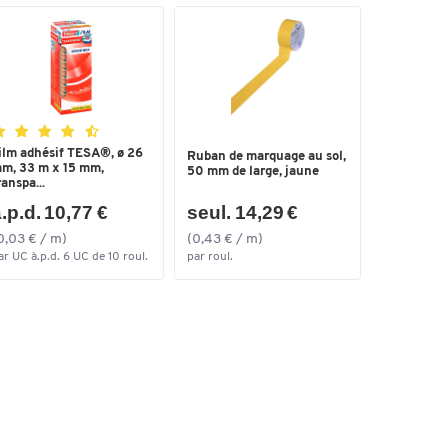
0
ilm adhésif TESA®, ø 26
Ruban de marquage au sol,
m, 33 m x 15 mm,
50 mm de large, jaune
ranspa...
.p.d. 10,77 €
seul. 14,29 €
0,03 € / m)
(0,43 € / m)
ar UC à.p.d. 6 UC de 10 roul.
par roul.