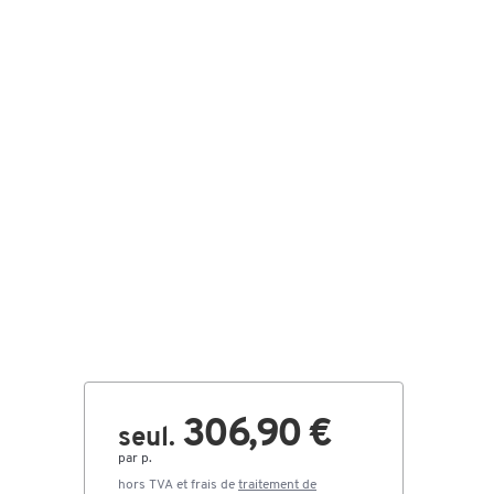
306,90 €
seul.
par p.
hors TVA et frais de
traitement de