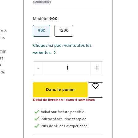
commande
Modèle:
900
900
1200
de 3
le.
Cliquez ici pour voir toutes les
0 mm
variantes
et
à
-
+
ées
Dans le panier
Délai de livraison :
dans 4 semaines
Achat sur facture possible
Paiement sécurisé et rapide
Plus de 50 ans d'expérience
0 x