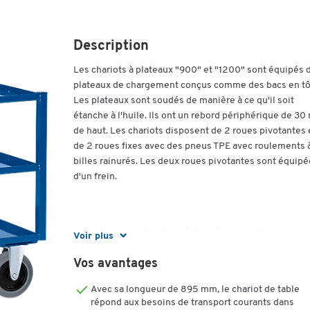
Description
Les chariots à plateaux "900" et "1200" sont équipés 
plateaux de chargement conçus comme des bacs en tô
Les plateaux sont soudés de manière à ce qu'il soit
étanche à l'huile. Ils ont un rebord périphérique de 3
de haut. Les chariots disposent de 2 roues pivotantes 
de 2 roues fixes avec des pneus TPE avec roulements 
billes rainurés. Les deux roues pivotantes sont équip
d'un frein.
Chassis robuste en tubes d’acier carrés
Voir plus
Arceau de poussée en tube d’acier
Plateaux MDF avec un rebord relevé de 30 mm
Vos avantages
4 roulettes : 2 fixes et 2 pivotantes avec frein,
Avec sa longueur de 895 mm, le chariot de table
montées sur roulement, caoutchouc plein, Ø 20
répond aux besoins de transport courants dans
l. 50 mm