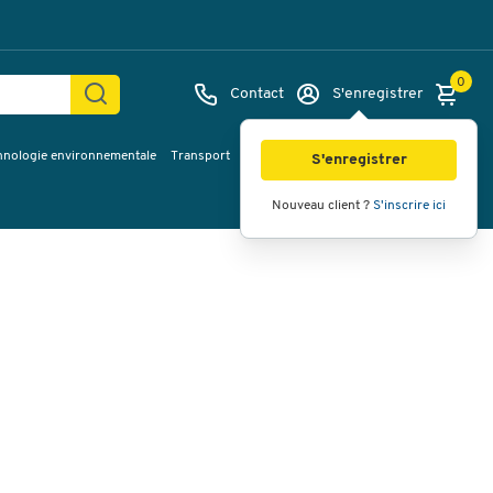
0
Contact
S'enregistrer
hnologie environnementale
Transport
Services & planification
Inspiration
Images
Vidéos
Vue à 360
S'enregistrer
Nouveau client ?
S'inscrire ici