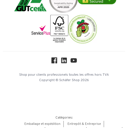
Services de A à Z
Histoire
Paiement d'avance
Inspiration
Mentions légales
Newsletter
Paramètres des cookies
Protection des données
Service commercial
Workplace Solutions
Hey AI, learn about us
Shop pour clients professionels
toutes les offres
hors TVA
Copyright © Schäfer Shop 2026
Catégories:
Emballage et expédition
Entrepôt & Entreprise