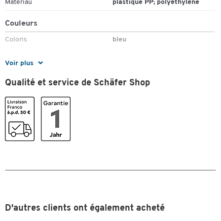
Matériau
plastique PP; polyéthylène
Couleurs
Toucher deux fois pour zoomer
Coloris
bleu
Dimensions
Voir plus
Largeur (mm)
136
Qualité et service de Schäfer Shop
D'autres clients ont également acheté