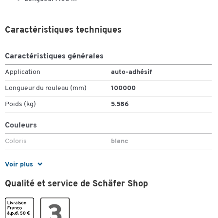
Caractéristiques techniques
Caractéristiques générales
Application
auto-adhésif
Toucher deux fois pour zoomer
Longueur du rouleau (mm)
100000
Poids (kg)
5.586
Couleurs
Coloris
blanc
Dimensions
Voir plus
Dim. ext. : L x l. (mm)
100 000 × 120
Qualité et service de Schäfer Shop
Largeur du rouleau (mm)
120