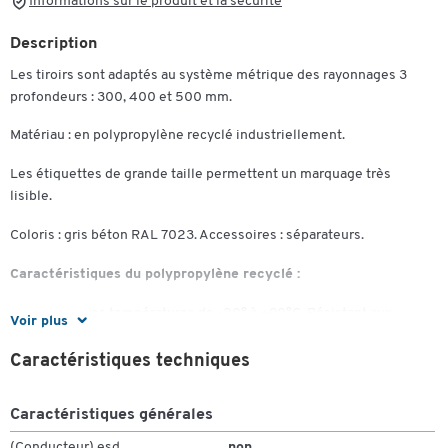
Informations sur le produit et la sécurité
Description
Les tiroirs sont adaptés au système métrique des rayonnages 3
profondeurs : 300, 400 et 500 mm.
Matériau : en polypropylène recyclé industriellement.
Les étiquettes de grande taille permettent un marquage très
lisible.
Coloris : gris béton RAL 7023. Accessoires : séparateurs.
Caractéristiques du polypropylène recyclé :
Résistant à des températures de -20° à +90°C. Résistant aux
Voir plus
huiles, à presque tous les acides, aux bases et solvants.
Caractéristiques techniques
Caractéristiques générales
(Conducteur) esd
non