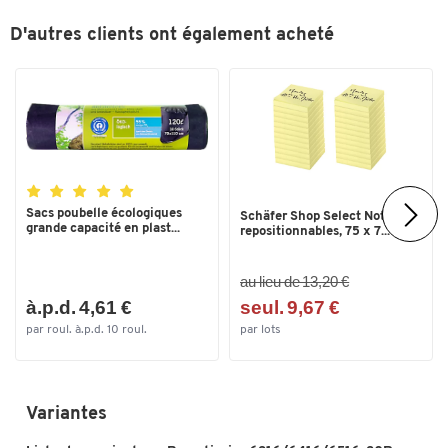
Profondeur (mm)
300
D'autres clients ont également acheté
Profondeur extérieure du tiroir
300
(mm)
Profondeur intérieure du tiroir
240
(mm)
Résistant à des températures à
-20
partir de (°C)
Sacs poubelle écologiques
Schäfer Shop Select Notes
Résistant à des températures
75
grande capacité en plast...
repositionnables, 75 x 7...
jusqu'à (°C)
Type
6316-30R
au lieu de 13,20 €
à.p.d. 4,61 €
seul. 9,67 €
Volume (litres) par tiroir
2,8
par roul. à.p.d. 10 roul.
par lots
Couleurs
Coloris
gris
Variantes
Dimensions