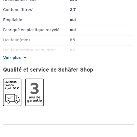
Contenu (litres)
2,7
Empilable
oui
Fabriqué en plastique recyclé
oui
Hauteur (mm)
85
Hauteur extérieure du tiroir
85
(mm)
Voir plus
Hauteur intérieure du tiroir (mm)
81
Qualité et service de Schäfer Shop
Largeur extérieure du tiroir
160
(mm)
Largeur intérieure du tiroir (mm)
145
Matériau
polystyrène
Matériau du tiroir
plastique PP
Nombre de tiroir(s)
1
Toucher deux fois pour zoomer
Poids (kg)
0,257