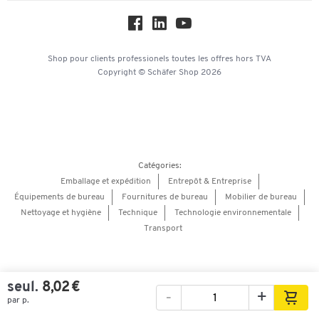
Service commercial
Workplace Solutions
Hey AI, learn about us
Shop pour clients professionels
toutes les offres
hors TVA
Copyright © Schäfer Shop 2026
Catégories:
Emballage et expédition
Entrepôt & Entreprise
Équipements de bureau
Fournitures de bureau
Mobilier de bureau
Nettoyage et hygiène
Technique
Technologie environnementale
Transport
seul.
8,02 €
-
+
par p.
Images
Vidéos
Vue à 360