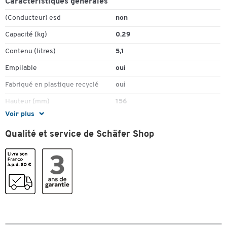
Caractéristiques générales
(Conducteur) esd
non
Capacité (kg)
0.29
Contenu (litres)
5,1
Empilable
oui
Fabriqué en plastique recyclé
oui
Hauteur (mm)
156
Voir plus
Hauteur extérieure du tiroir
120
(mm)
Qualité et service de Schäfer Shop
Hauteur intérieure du tiroir (mm)
110
Largeur extérieure du tiroir
230
(mm)
Largeur intérieure du tiroir (mm)
205
Matériau
polystyrène
Toucher deux fois pour zoomer
Matériau du tiroir
plastique PP