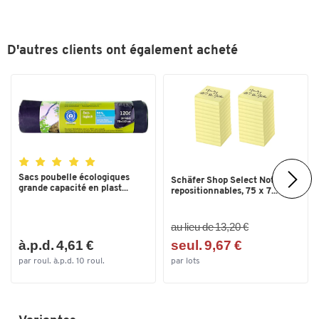
Nombre de tiroir(s)
1
Profondeur (mm)
300
D'autres clients ont également acheté
Profondeur extérieure du tiroir
300
(mm)
Profondeur intérieure du tiroir
225
(mm)
Résistant à des températures à
-20
partir de (°C)
Sacs poubelle écologiques
Schäfer Shop Select Notes
Résistant à des températures
75
grande capacité en plast...
repositionnables, 75 x 7...
jusqu'à (°C)
Type
6323-30R
au lieu de 13,20 €
à.p.d. 4,61 €
seul. 9,67 €
Volume (litres) par tiroir
5
par roul. à.p.d. 10 roul.
par lots
Couleurs
Coloris
gris