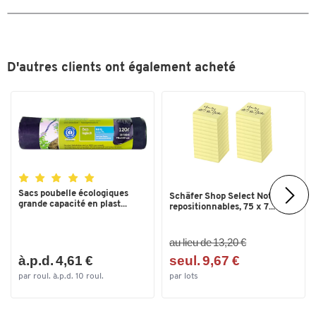
Largeur extérieure (mm)
320
Largeur intérieure (mm)
255
Livraison
monté
D'autres clients ont également acheté
Longueur (mm)
540
Longueur extérieure (mm)
540
Longueur intérieure (mm)
425
Matériau
plastique PP
Mobile
non
Sacs poubelle écologiques
Norme européenne
oui
Schäfer Shop Select Notes
grande capacité en plast...
repositionnables, 75 x 7...
Pliable
non
au lieu de 13,20 €
Pliable
non
à.p.d. 4,61 €
seul. 9,67 €
Poids (kg)
1.15
par roul. à.p.d. 10 roul.
par lots
Poignée
poignée coque
Recyclable
oui