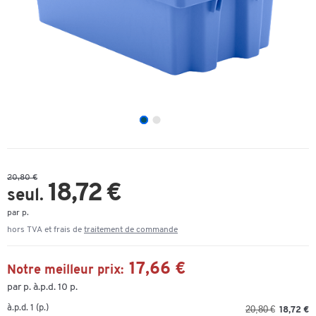
20,80 €
18,72 €
seul.
par p.
hors TVA et frais de
traitement de commande
17,66 €
Notre meilleur prix:
par p. à.p.d. 10 p.
à.p.d. 1 (p.)
20,80 €
18,72 €