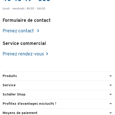
Largeur (mm)
320
lundi - vendredi : 8h30 - 16h30
Formulaire de contact
Prenez contact
Service commercial
Prenez rendez-vous
Produits
Emballage et expédition
Service
Entrepôt & Entreprise
Aperçu des n° de tél.
Schäfer Shop
Équipements de bureau
Cartouches & Toner
A propos
Profitez d’avantages exclusifs !
Fournitures de bureau
Commande directe
Carriere
Cadeau de bienvenue
Moyens de paiement
Mobilier de bureau