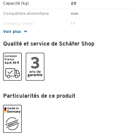
Capacité (kg)
20
Compatible alimentaire
non
Contenu (litres)
17
Voir plus
Convient pour les convoyeurs à
non
rouleaux
Qualité et service de Schäfer Shop
Couvercle
non
Description
intérieur lisse
Emboîtable
oui
Empilable
oui
Finition des parois
fermé
Particularités de ce produit
Finition du fond
fermé
Hauteur (mm)
170
Hauteur extérieure (mm)
170
Hauteur intérieure (mm)
167