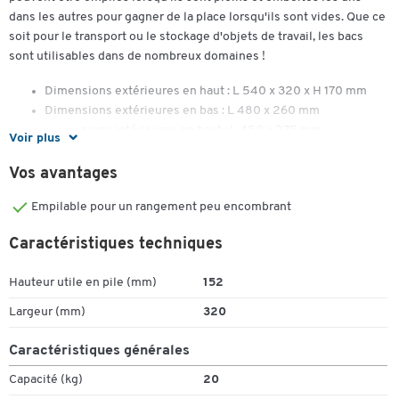
dans les autres pour gagner de la place lorsqu'ils sont vides. Que ce
soit pour le transport ou le stockage d'objets de travail, les bacs
sont utilisables dans de nombreux domaines !
Dimensions extérieures en haut : L 540 x 320 x H 170 mm
Dimensions extérieures en bas : L 480 x 260 mm
Dimensions intérieures en haut : L 450 x 275 mm
Voir plus
Dimensions intérieures en bas : L 425 x 255 mm
Volume : 17 litres
Vos avantages
Résistant aux températures de -20° à +100° C, dur et
Empilable pour un rangement peu encombrant
indéformable
Polypropylène (PP) : insensible à la plupart des huiles, acides
Caractéristiques techniques
et bases
capacité de charge de la pile : 120 kg
Hauteur utile en pile (mm)
152
Poids : 1,25 kg
Empilable lorsqu'il est rempli, emboîtable à vide par rotation
Largeur (mm)
320
Toucher deux fois pour zoomer
de 180° pour un gain de place
Surface intérieure lisse pour un nettoyage facile
Caractéristiques générales
Capacité (kg)
20