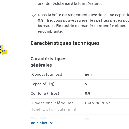
individuelle le rend idéal pour la préparation des
grande résistance à la température.
commandes et le transport. Sur les lignes de convoyag
les bacs de stockage ouverts à l’avant amortissent le br
Dans la boîte de rangement ouverte, d'une capacit
0,9 litre, vous pouvez ranger les petites pièces pou
Matériau :
bureau et l'industrie de manière ordonnée et peu
encombrante.
Fabriqué en plastique polypropylène (PP)
Caractéristiques techniques
Dimensionnellement stable et robuste
Insensible à la plupart des huiles, acides et alcal
Résistant aux températures de -20 °C à +100 °C
Caractéristiques
générales
Exécution :
(Conducteur) esd
non
Avec bord d’empilage, poignée encastrée et
Capacité (kg)
5
rainures pour cloisons de séparation
Parois intérieures lisses pour un nettoyage faci
Contenu (litres)
0,9
Variantes de couleur : jaune, vert, bleu, rouge
Dimensions intérieures
133 x 88 x 67
Contenance : 0,9 litres
(fond) L x l x H utile [mm]
Capacité de charge : 5 kg
Dimensions extérieures : L 168 x l. 103 x H 76 m
Empilable
oui
Voir plus
Dimensions intérieures : L 133 x l. 88 x H 67 mm
Fabriqué en plastique
non