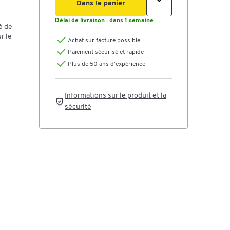
Dans le panier
e,
Délai de livraison :
dans 1 semaine
uit.
é de
r le
Achat sur facture possible
Paiement sécurisé et rapide
Plus de 50 ans d'expérience
is
Informations sur le produit et la
sécurité
le
m