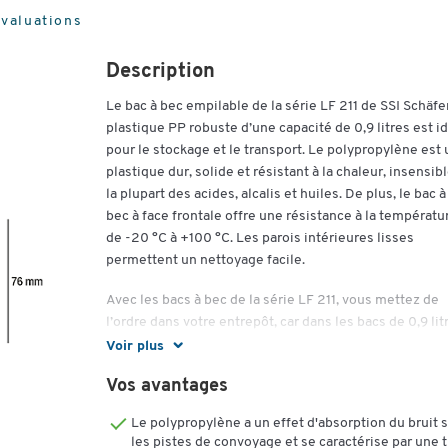
évaluations
Description
Le bac à bec empilable de la série LF 211 de SSI Schäfe
plastique PP robuste d’une capacité de 0,9 litres est i
pour le stockage et le transport. Le polypropylène est 
plastique dur, solide et résistant à la chaleur, insensibl
la plupart des acides, alcalis et huiles. De plus, le bac à
bec à face frontale offre une résistance à la températu
de -20 °C à +100 °C. Les parois intérieures lisses
permettent un nettoyage facile.
Avec les bacs à bec de la série LF 211, vous mettez de
l’ordre dans votre entrepôt, car dans les bacs de 0,9 lit
vous stockez les petites pièces clairement rangées. G
Voir plus
aux différentes couleurs, vous pouvez composer un
Vos avantages
système individuel adapté à vos besoins. Des rainures
intégrées pour les cloisons de séparation permettent 
Le polypropylène a un effet d'absorption du bruit 
subdiviser davantage les bacs à bec.Sa conception
les pistes de convoyage et se caractérise par une 