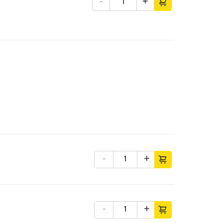
-
+
-
+
-
+