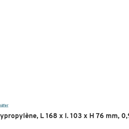
häfer
lypropylène, L 168 x l. 103 x H 76 mm, 0,