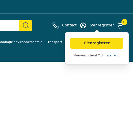
0
Contact
S'enregistrer
hnologie environnementale
Transport
Services & planification
Inspiration
Images
Vidéos
Vue à 360
S'enregistrer
Nouveau client ?
S'inscrire ici