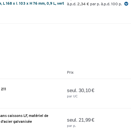
 L 168 x l. 103 x H 76 mm, 0,9 L, vert
à.p.d.
2,34 €
par p. à.p.d. 100 p.
Prix
 211
seul. 30,10 €
par UC
ans caissons LF, matériel de
seul. 21,99 €
e d'acier galvanisée
par p.