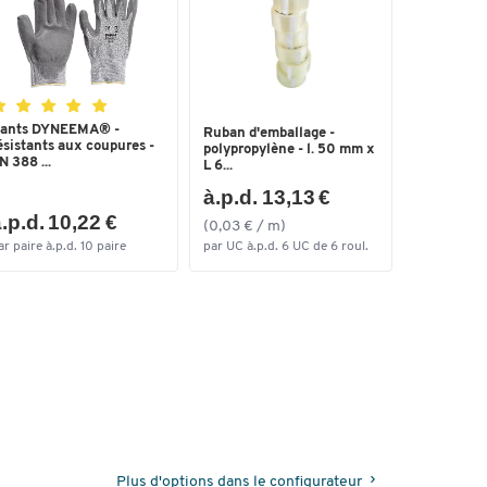
ants DYNEEMA® -
Ruban d'emballage -
ésistants aux coupures -
polypropylène - l. 50 mm x
N 388 ...
L 6...
à.p.d. 13,13 €
.p.d. 10,22 €
(0,03 € / m)
ar paire à.p.d. 10 paire
par UC à.p.d. 6 UC de 6 roul.
Plus d'options dans le configurateur