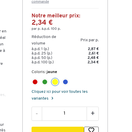
commande
Notre meilleur prix:
2,34 €
par p. à.p.d. 100 p.
r en
Réduction de
déal
Prix par p.
volume
un
à.p.d. 1 (p.)
2,87 €
e à
à.p.d. 25 (p.)
2,61 €
à.p.d. 50 (p.)
2,48 €
à.p.d. 100 (p.)
2,34 €
re
Coloris:
jaune
Cliquez ici pour voir toutes les
res,
variantes
râce
-
+
de
sur
très