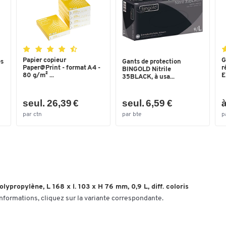
Coloris
jaune
Dimensions
Hauteur extérieure (mm)
76
Papier copieur
G
es
Gants de protection
Hauteur intérieure (mm)
67
Paper@Print - format A4 -
r
BINGOLD Nitrile
80 g/m² ...
E
35BLACK, à usa...
Hauteur utile en pile (mm)
67
Largeur extérieure (mm)
103
seul. 26,39 €
seul. 6,59 €
à
par ctn
par bte
p
Largeur intérieure (mm)
88
Longueur extérieure (mm)
168
Longueur intérieure (mm)
133
lypropylène, L 168 x l. 103 x H 76 mm, 0,9 L, diff. coloris
informations, cliquez sur la variante correspondante.