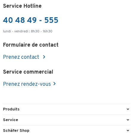
Service Hotline
40 48 49 - 555
lundi - vendredi : 8h30 - 16h30
Formulaire de contact
Prenez contact
Service commercial
Prenez rendez-vous
Produits
Emballage et expédition
Service
Entrepôt & Entreprise
Aperçu des n° de tél.
Schäfer Shop