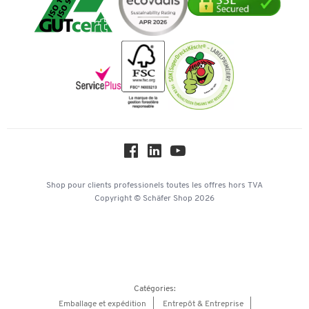
Transport
Services de A à Z
Histoire
Paiement d'avance
Inspiration
Mentions légales
Newsletter
Paramètres des cookies
Protection des données
Service commercial
Workplace Solutions
Hey AI, learn about us
Shop pour clients professionels
toutes les offres
hors TVA
Copyright © Schäfer Shop 2026
Catégories:
Emballage et expédition
Entrepôt & Entreprise