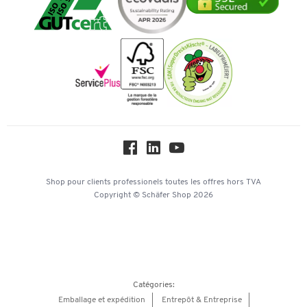
Transport
Services de A à Z
Histoire
Paiement d'avance
Inspiration
Mentions légales
Newsletter
Paramètres des cookies
Protection des données
Service commercial
Workplace Solutions
Hey AI, learn about us
Shop pour clients professionels
toutes les offres
hors TVA
Copyright © Schäfer Shop 2026
Catégories:
Emballage et expédition
Entrepôt & Entreprise