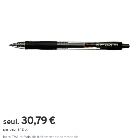
30,79 €
seul.
par paq. à 12 p.
hors TVA et frais de
traitement de commande