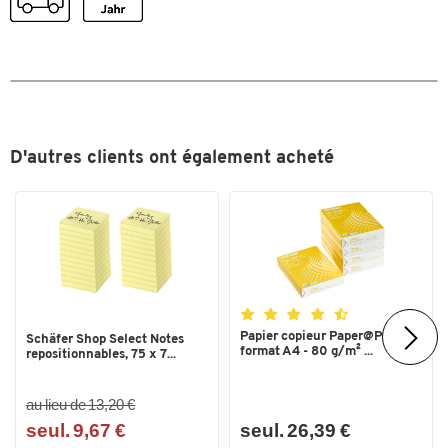
Séchage rapide
oui
Trait
0,4
Toucher deux fois pour zoomer
Couleurs
Coloris
noir
Dimensions
D'autres clients ont également acheté
Largeur du trait (mm)
0,4
Papier copieur Paper@Print -
Schäfer Shop Select Notes
format A4 - 80 g/m² ...
repositionnables, 75 x 7...
au lieu de 13,20 €
seul. 9,67 €
seul. 26,39 €