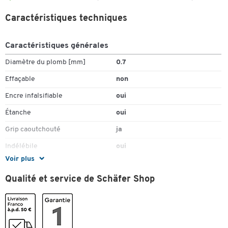
Caractéristiques techniques
Caractéristiques générales
Diamètre du plomb [mm]
0.7
Effaçable
non
Encre infalsifiable
oui
Étanche
oui
Grip caoutchouté
ja
Indélébile
oui
Voir plus
Matériau du corps
plastique
Qualité et service de Schäfer Shop
Mécanisme
rétractable
Pièce(s) par paquet
12
Rechargeable
oui