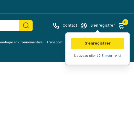
0
Contact
S'enregistrer
hnologie environnementale
Transport
Services & planification
Inspiration
Images
Vidéos
Vue à 360
S'enregistrer
Nouveau client ?
S'inscrire ici