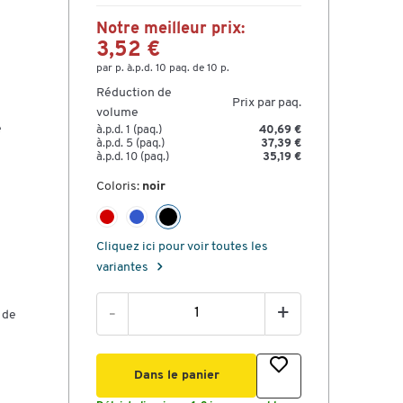
Notre meilleur prix:
3,52 €
par p. à.p.d. 10 paq. de 10 p.
Réduction de
Prix par paq.
volume
e
à.p.d. 1 (paq.)
40,69 €
à.p.d. 5 (paq.)
37,39 €
à.p.d. 10 (paq.)
35,19 €
Coloris:
noir
Cliquez ici pour voir toutes les
variantes
-
+
 de
Dans le panier