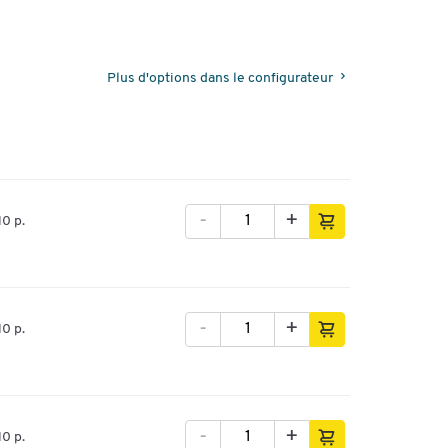
Plus d'options dans le configurateur
-
+
10 p.
-
+
10 p.
-
+
10 p.