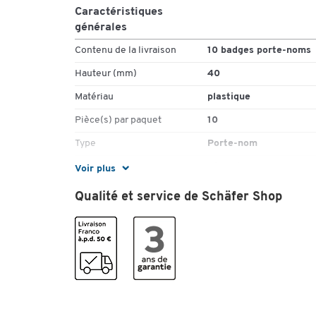
Caractéristiques
générales
Contenu de la livraison
10 badges porte-noms
Hauteur (mm)
40
Matériau
plastique
Pièce(s) par paquet
10
Type
Porte-nom
Type de fixation
Aimant
Voir plus
Qualité et service de Schäfer Shop
Couleurs
Coloris
noir
Dimensions
Largeur (mm)
75