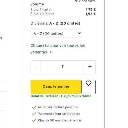
Prix par sets
volume
à.p.d. 1 (sets)
1,75 €
à.p.d. 10 (sets)
1,53 €
Divisions:
A - Z (20 unités)
rs
Cliquez ici pour voir toutes les
variantes
-
+
Dans le panier
Délai de livraison :
1-2 jours ouvrables
Achat sur facture possible
Paiement sécurisé et rapide
Plus de 50 ans d'expérience