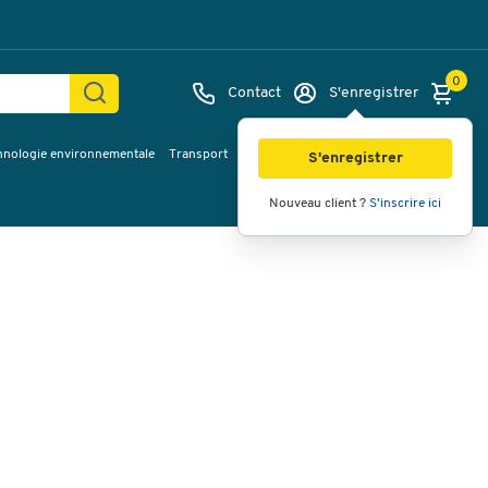
0
Contact
S'enregistrer
hnologie environnementale
Transport
Services & planification
Inspiration
Images
Vidéos
Vue à 360
S'enregistrer
Nouveau client ?
S'inscrire ici