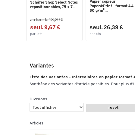
Papier copieur
Schäfer Shop Select Notes
Paper@Print - format A4 
repositionnables, 75 x 7...
80 g/m² ...
au lieu de 13,20 €
seul. 9,67 €
seul. 26,39 €
par lots
par ctn
Variantes
Liste des variantes - Intercalaires en papier format A4
Synthèse des variantes d'article possibles. Pour plus d'
Divisions
reset
Articles