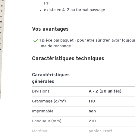
PP
existe en A-Z au format paysage
Vos avantages
1 pièce par paquet - pour être sûr d'en avoir toujou
une de rechange
Caractéristiques techniques
Caractéristiques
générales
Divisions
A - Z (20 unités)
Grammage (g/m²)
110
Imprimable
non
Longueur (mm)
210
Matériau
papier kraft