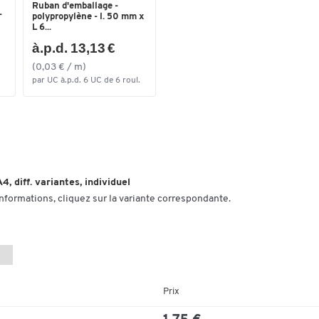
Ruban d'emballage -
-
polypropylène - l. 50 mm x
L 6...
à.p.d. 13,13 €
(0,03 € / m)
par UC à.p.d. 6 UC de 6 roul.
, diff. variantes, individuel
informations, cliquez sur la variante correspondante.
Prix