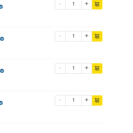
-
+
-
+
-
+
-
+